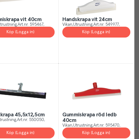
Your
Cookies
iskrapa vit 40cm
Handskrapa vit 24cm
trustning
Art.nr.
595467
Vikan
Utrustning
Art.nr.
549977
Just
Köp (Logga in)
Köp (Logga in)
like
other
sites,
we
use
cookies.
Our
cookies
give
you
the
krapa 45,5x12,5cm
Gummiskrapa röd ledb
trustning
Art.nr.
550050
40cm
best
Vikan
Utrustning
Art.nr.
595470
experience
Köp (Logga in)
Köp (Logga in)
possible,