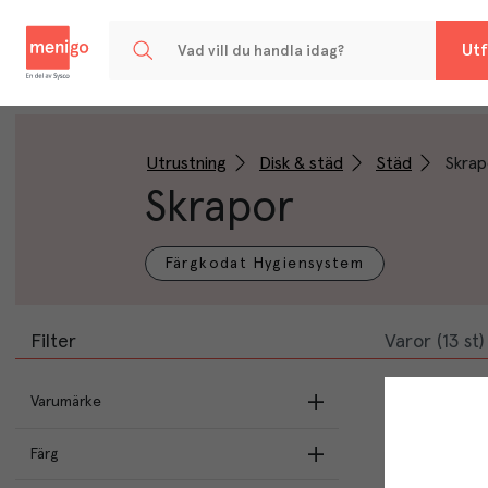
Menigo
Utf
Utrustning
Disk & städ
Städ
Skrap
Skrapor
Färgkodat Hygiensystem
Filter
Varor (13 st)
Varumärke
Vikan
(
11
)
Färg
Kron
(
2
)