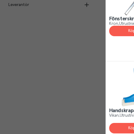
Leverantör
Vit
(
3
)
Blå
(
3
)
Fönstersk
Cantec AB
(
11
)
Röd
(
3
)
Kron
Utrustni
Kron International AB
(
2
)
Grön
(
2
)
Kö
Handskrap
Vikan
Utrustn
Kö