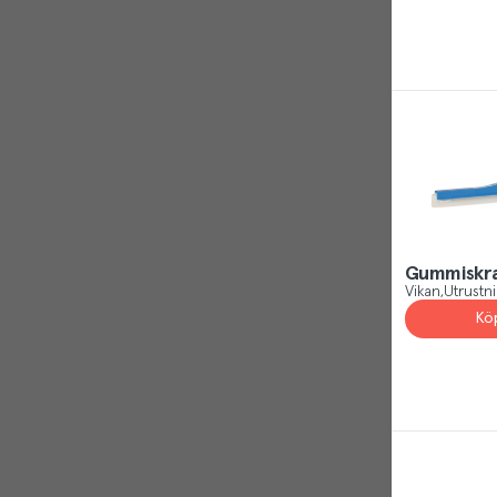
Gummiskra
Vikan
Utrustn
Kö