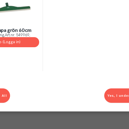
pa grön 60cm
ing
Art.nr.
549969
p (Logga in)
 All
Yes, I unde