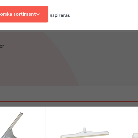
orska sortiment
Inspireras
or