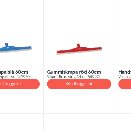
pa blå 60cm
Gummiskrapa röd 60cm
Hand
ing
Art.nr.
549970
Vikan
Utrustning
Art.nr.
549971
Vikan
U
p (Logga in)
Köp (Logga in)