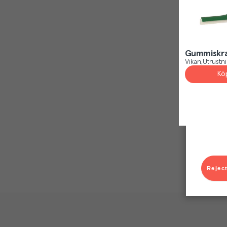
Gummiskra
Vikan
Utrustn
Kö
Reject