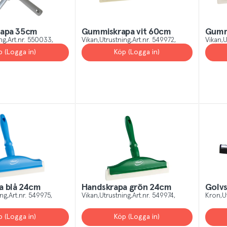
rapa 35cm
Gummiskrapa vit 60cm
Gumm
ng
Art.nr.
550033
Vikan
Utrustning
Art.nr.
549972
Vikan
U
p (Logga in)
Köp (Logga in)
a blå 24cm
Handskrapa grön 24cm
Golvs
ing
Art.nr.
549975
Vikan
Utrustning
Art.nr.
549974
Kron
U
p (Logga in)
Köp (Logga in)