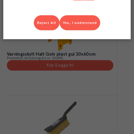
Reject All
Yes, I understand
Varningsskylt Halt Golv plast gul 30x60cm
Promotion
Utrustning
Art.nr.
506595
Köp (Logga in)