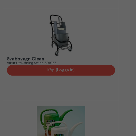
Svabbvagn Clean
Vikur
Utrustning
Art.nr.
501057
Köp (Logga in)