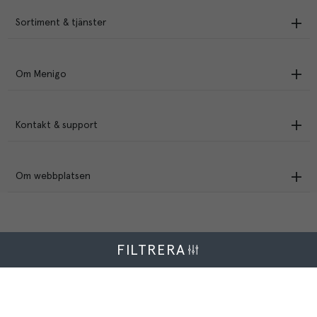
Sortiment & tjänster
Om Menigo
Kontakt & support
Om webbplatsen
FILTRERA
Menigo Foodservice AB
Box 1120, 721 28 Västerås