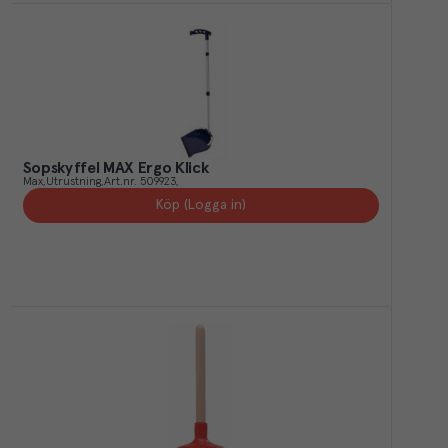
Sopskyffel MAX Ergo Klick
Max
Utrustning
Art.nr.
509923
Köp (Logga in)