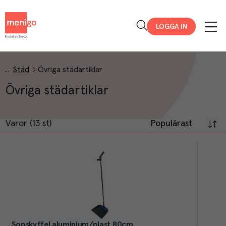
Menigo
LOGGA IN
Städ
Övriga städartiklar
Övriga städartiklar
Varor (13 st)
Populärast
Sopskyffel aluminium/plast 80cm