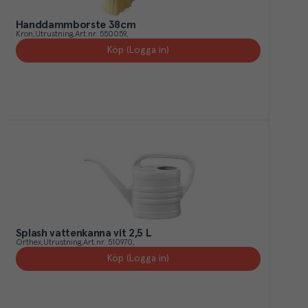
Handdammborste 38cm
Kron
Utrustning
Art.nr.
550059
Köp (Logga in)
Splash vattenkanna vit 2,5 L
Orthex
Utrustning
Art.nr.
510970
Köp (Logga in)