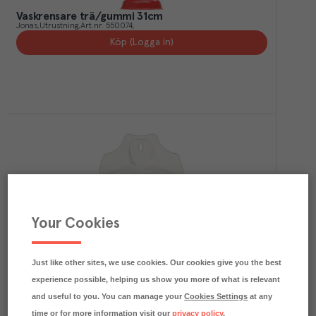
Vaskrensare trä/gummi 31cm
Jonas
Utrustning
Art.nr.
550074
Köp (Logga in)
Your Cookies
Slaskskrapa plast 18cm
Jonas
Utrustning
Art.nr.
550076
Köp (Logga in)
Just like other sites, we use cookies. Our cookies give you the best
experience possible, helping us show you more of what is relevant
and useful to you. You can manage your
Cookies Settings
at any
time or for more information visit our
privacy policy
.