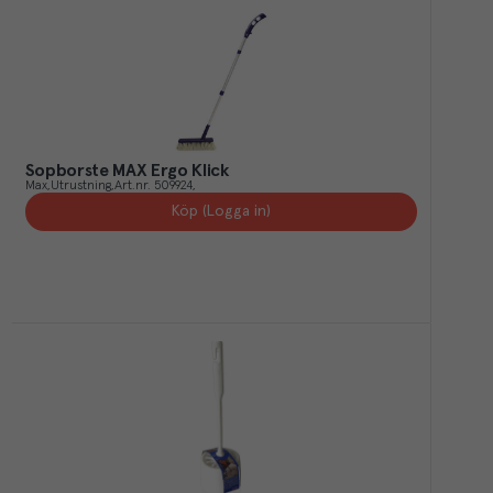
Sopborste MAX Ergo Klick
Max
Utrustning
Art.nr.
509924
Köp (Logga in)