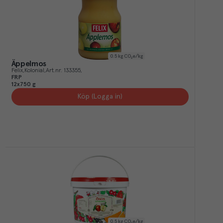
0.5
kg CO₂e/kg
Äppelmos
Felix
Kolonial
Art.nr.
133355
FRP
12x750 g
Köp (Logga in)
0.5
kg CO₂e/kg