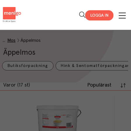
Menigo
LOGGA IN
Mos
Äppelmos
Äppelmos
Butiksförpackning
Hink & Sentomatförpackningar
Varor (17 st)
Populärast