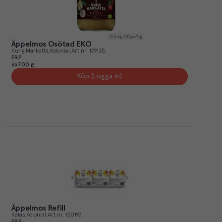
0.5
kg CO₂e/kg
Äppelmos Osötad EKO
Kung Markatta
Kolonial
Art.nr.
129135
FRP
6x700 g
Köp (Logga in)
Äppelmos Refill
Kalas
Kolonial
Art.nr.
130197
FRP