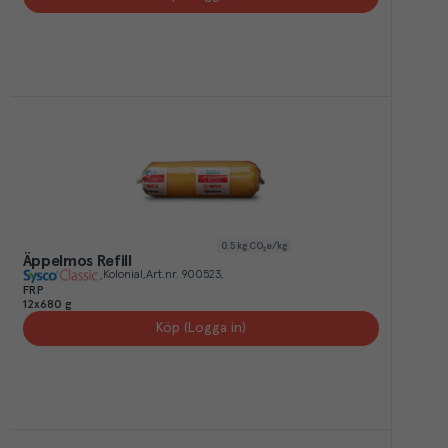
0.5
kg CO₂e/kg
Äppelmos Refill
Kolonial
Art.nr.
900523
FRP
12x680 g
Köp (Logga in)