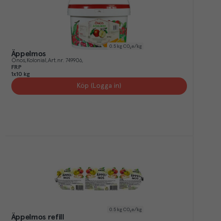
0.5
kg CO₂e/kg
Äppelmos
Önos
Kolonial
Art.nr.
749906
FRP
1x10 kg
Köp (Logga in)
0.5
kg CO₂e/kg
Äppelmos refill