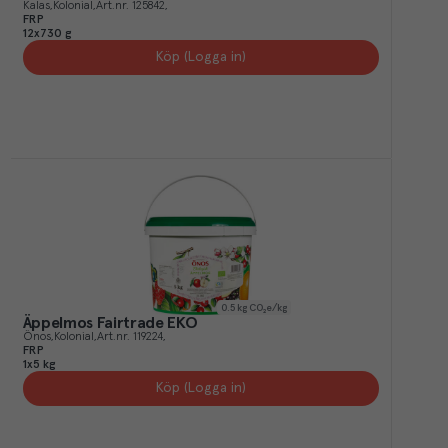
Kalas
Kolonial
Art.nr.
125842
FRP
12x730 g
Köp (Logga in)
0.5
kg CO₂e/kg
Äppelmos Fairtrade EKO
Önos
Kolonial
Art.nr.
119224
FRP
1x5 kg
Köp (Logga in)