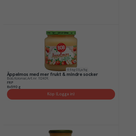
0.5
kg CO₂e/kg
Äppelmos med mer frukt & mindre socker
Bob
Kolonial
Art.nr.
112409
FRP
8x590 g
Köp (Logga in)