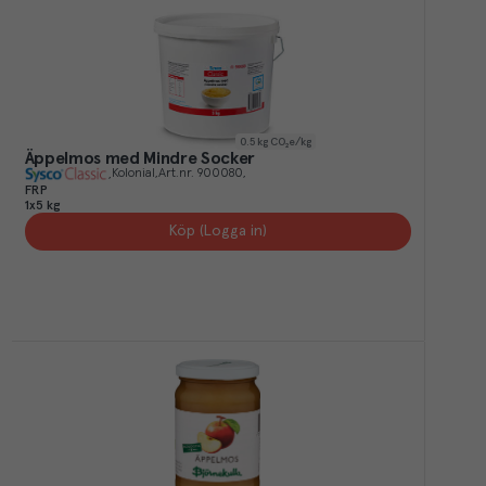
0.5
kg CO₂e/kg
Äppelmos med Mindre Socker
Kolonial
Art.nr.
900080
FRP
1x5 kg
Köp (Logga in)