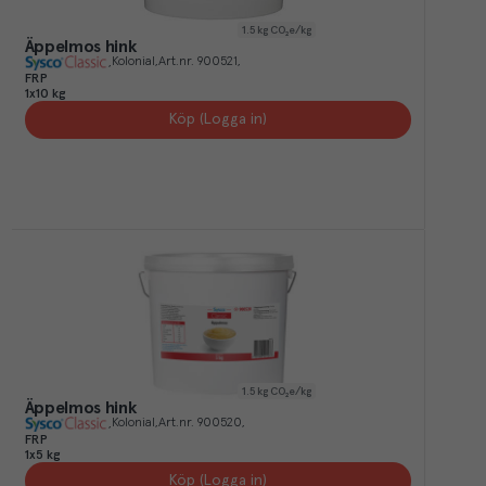
1.5
kg CO₂e/kg
Äppelmos hink
Kolonial
Art.nr.
900521
FRP
1x10 kg
Köp (Logga in)
1.5
kg CO₂e/kg
Äppelmos hink
Kolonial
Art.nr.
900520
FRP
1x5 kg
Köp (Logga in)