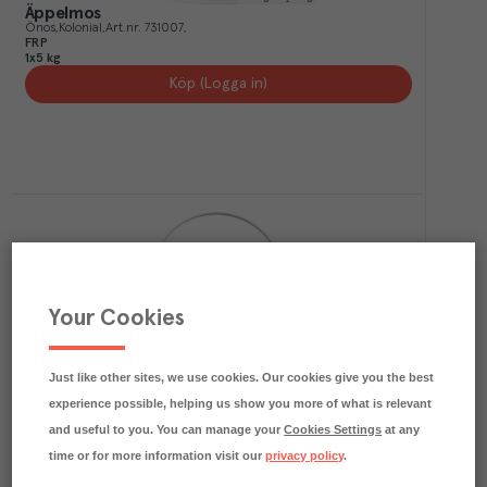
Äppelmos
Önos
Kolonial
Art.nr.
731007
FRP
1x5 kg
Köp (Logga in)
Your Cookies
0.5
kg CO₂e/kg
Lättsockrat Äppelmos
Just like other sites, we use cookies. Our cookies give you the best
Önos
Kolonial
Art.nr.
790230
FRP
experience possible, helping us show you more of what is relevant
1x5 kg
and useful to you. You can manage your
Cookies Settings
at any
Köp (Logga in)
time or for more information visit our
privacy policy
.