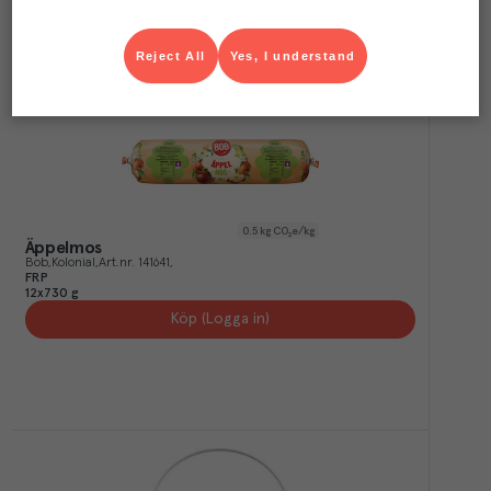
Reject All
Yes, I understand
0.5
kg CO₂e/kg
Äppelmos
Bob
Kolonial
Art.nr.
141641
FRP
12x730 g
Köp (Logga in)