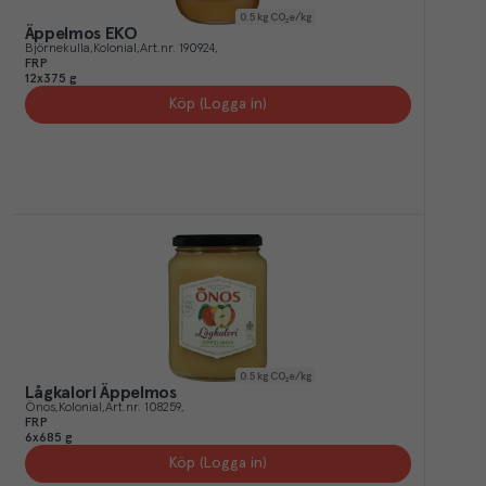
0.5
kg CO₂e/kg
Äppelmos EKO
Björnekulla
Kolonial
Art.nr.
190924
FRP
12x375 g
Köp (Logga in)
0.5
kg CO₂e/kg
Lågkalori Äppelmos
Önos
Kolonial
Art.nr.
108259
FRP
6x685 g
Köp (Logga in)