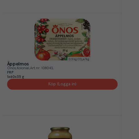
0.5
kg CO₂e/kg
Äppelmos
Önos
Kolonial
Art.nr.
108043
FRP
1x60x35 g
Köp (Logga in)