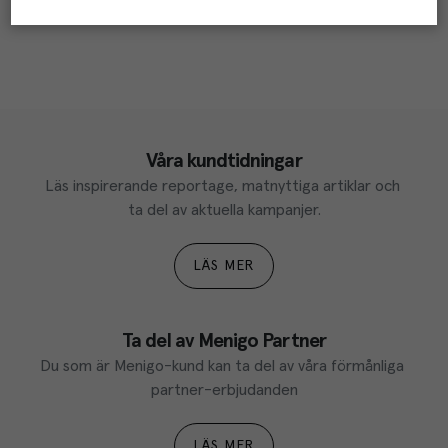
Våra kundtidningar
Läs inspirerande reportage, matnyttiga artiklar och 
ta del av aktuella kampanjer.
LÄS MER
Ta del av Menigo Partner
Du som är Menigo-kund kan ta del av våra förmånliga 
partner-erbjudanden
LÄS MER