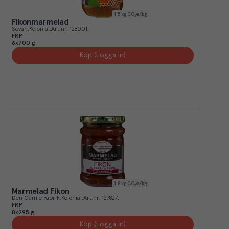
1.5
kg CO₂e/kg
Fikonmarmelad
Sevan
Kolonial
Art.nr.
128001
FRP
6x700 g
Köp (Logga in)
1.8
kg CO₂e/kg
Marmelad Fikon
Den Gamle Fabrik
Kolonial
Art.nr.
127827
FRP
8x295 g
Köp (Logga in)