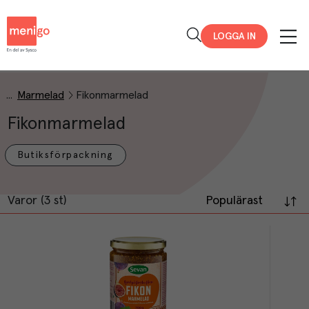
Menigo
LOGGA IN
Marmelad
Fikonmarmelad
Fikonmarmelad
Butiksförpackning
Varor (3 st)
Populärast