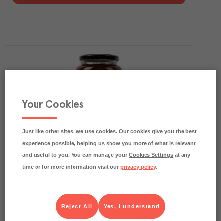
Your Cookies
1.6
kg CO₂e/kg
Fikonmarmelad med Lagerblad
Just like other sites, we use cookies. Our cookies give you the best
Werners Gourmetservice
Kolonial
Art.nr.
127935
FRP
experience possible, helping us show you more of what is relevant
6x950 g
and useful to you. You can manage your
Cookies Settings
at any
Köp (Logga in)
time or for more information visit our
privacy policy
.
Reject All
Yes, I understand