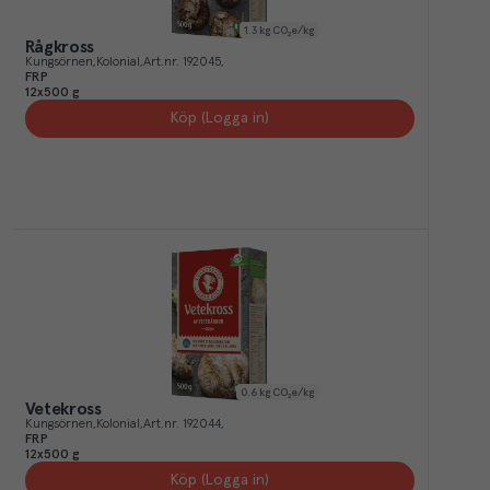
1.3
kg CO₂e/kg
Rågkross
Kungsörnen
Kolonial
Art.nr.
192045
FRP
12x500 g
Köp (Logga in)
0.6
kg CO₂e/kg
Vetekross
Kungsörnen
Kolonial
Art.nr.
192044
FRP
12x500 g
Köp (Logga in)