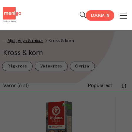
Menigo
LOGGA IN
Mjöl, gryn & mixer
Kross & korn
Kross & korn
Rågkross
Vetekross
Övriga
Varor (6 st)
Populärast