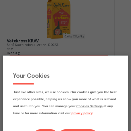
0.6
kg CO₂e/kg
Vetekross KRAV
Saltå Kvarn
Kolonial
Art.nr.
120723
FRP
8x550 g
Köp (Logga in)
Your Cookies
Just like other sites, we use cookies. Our cookies give you the best
experience possible, helping us show you more of what is relevant
and useful to you. You can manage your
Cookies Settings
at any
time or for more information visit our
privacy policy
.