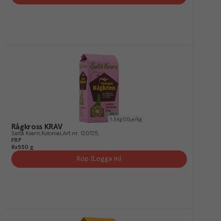
1.3
kg CO₂e/kg
Rågkross KRAV
Saltå Kvarn
Kolonial
Art.nr.
120725
FRP
8x550 g
Köp (Logga in)