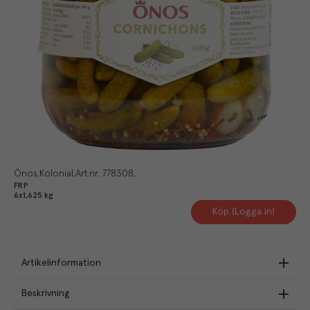
Önos
Kolonial
Art.nr.
778308
FRP
6x1,625 kg
Köp (Logga in)
Artikelinformation
Beskrivning