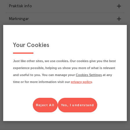
Praktisk info
Märkningar
Näringsdeklaration
Your Cookies
3.8
kg
Klimatavtryck
CO₂e/kg
Varje kilo av varan påverkar klimatet motsvarande
Just like other sites, we use cookies. Our cookies give you the best
utsläppen av 3.8 kg koldioxid.
experience possible, helping us show you more of what is relevant
Läs mer om hur vi beräknar klimatavtryck
and useful to you. You can manage your
Cookies Settings
at any
time or for more information visit our
privacy policy
.
Reject All
Yes, I understand