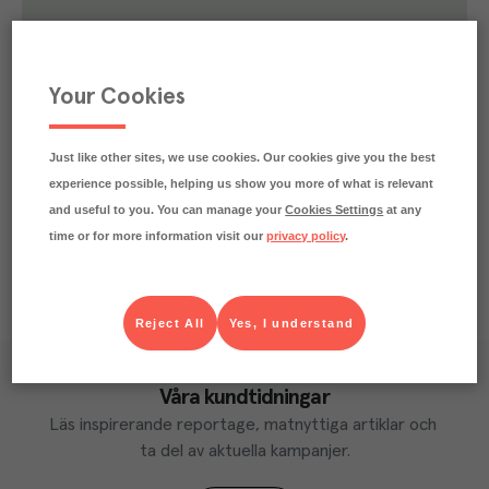
5.7
kg
Klimatavtryck
CO₂e/kg
Varje kilo av varan påverkar klimatet motsvarande
Your Cookies
utsläppen av 5.7 kg koldioxid.
Läs mer om hur vi beräknar klimatavtryck
Just like other sites, we use cookies. Our cookies give you the best
experience possible, helping us show you more of what is relevant
and useful to you. You can manage your
Cookies Settings
at any
time or for more information visit our
privacy policy
.
Reject All
Yes, I understand
Våra kundtidningar
Läs inspirerande reportage, matnyttiga artiklar och 
ta del av aktuella kampanjer.