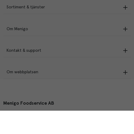
Sortiment & tjänster
Om Menigo
Kontakt & support
Om webbplatsen
Menigo Foodservice AB
Box 1120, 721 28 Västerås
© Menigo 2026
[
esales
]