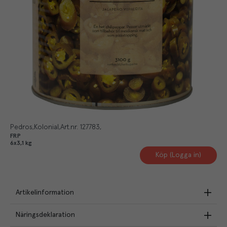
Pedros
Kolonial
Art.nr.
127783
FRP
6x3,1 kg
Köp (Logga in)
Artikelinformation
Näringsdeklaration