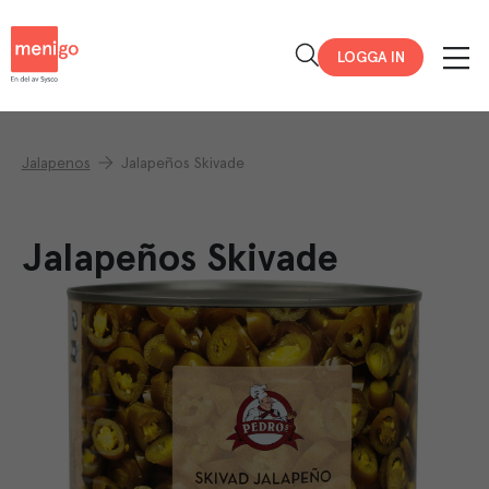
Menigo
LOGGA IN
Jalapenos
Jalapeños Skivade
Jalapeños Skivade