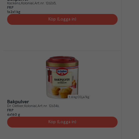
Kockens
Kolonial
Art.nr.
126265
FRP
1x2x1 kg
Köp (Logga in)
1.6
kg CO₂e/kg
Bakpulver
Dr Oetker
Kolonial
Art.nr.
126346
FRP
6x160 g
Köp (Logga in)