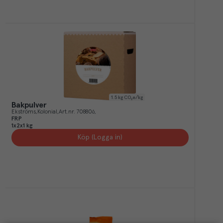
1.5
kg CO₂e/kg
Bakpulver
Ekströms
Kolonial
Art.nr.
708806
FRP
1x2x1 kg
Köp (Logga in)