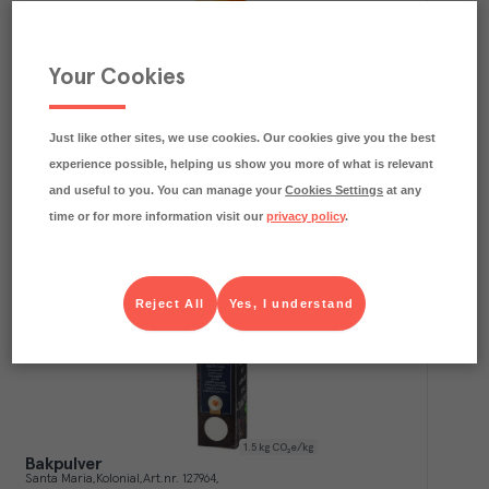
Your Cookies
1.5
kg CO₂e/kg
Bakpulver
Femtorp
Kolonial
Art.nr.
103523
FRP
Just like other sites, we use cookies. Our cookies give you the best
4x1,5 kg
experience possible, helping us show you more of what is relevant
Köp (Logga in)
and useful to you. You can manage your
Cookies Settings
at any
time or for more information visit our
privacy policy
.
Reject All
Yes, I understand
1.5
kg CO₂e/kg
Bakpulver
Santa Maria
Kolonial
Art.nr.
127964