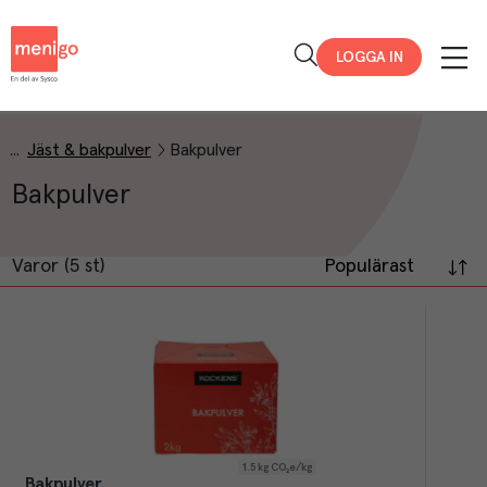
Menigo
LOGGA IN
Jäst & bakpulver
Bakpulver
Bakpulver
Varor (5 st)
Populärast
1.5
kg CO₂e/kg
Bakpulver