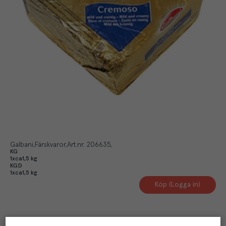
Galbani
Färskvaror
Art.nr.
206635
KG
1xca1,5 kg
KGD
1xca1,5 kg
Köp (Logga in)
Artikelinformation