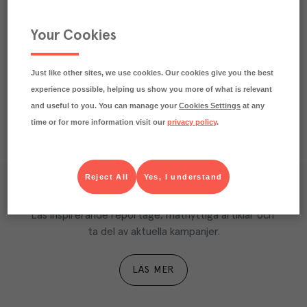
Beskrivning
Your Cookies
Näringsdeklaration
Just like other sites, we use cookies. Our cookies give you the best
experience possible, helping us show you more of what is relevant
and useful to you. You can manage your
Cookies Settings
at any
time or for more information visit our
privacy policy
.
Reject All
Yes, I understand
Våra kundtidningar
Läs inspirerande reportage, matnyttiga artiklar och 
ta del av aktuella kampanjer.
LÄS MER