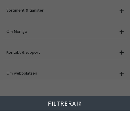
Sortiment & tjänster
Om Menigo
Kontakt & support
Om webbplatsen
FILTRERA
Menigo Foodservice AB
Box 1120, 721 28 Västerås