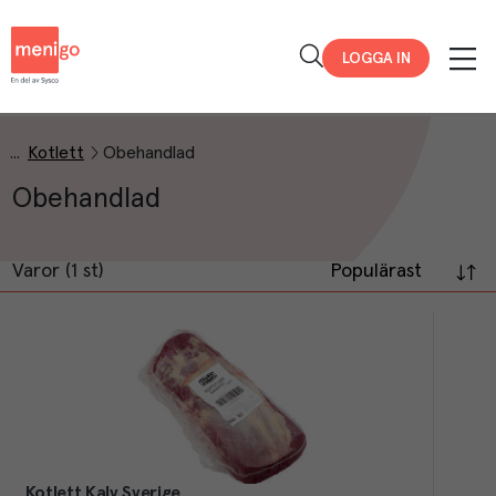
Menigo
LOGGA IN
Kotlett
Obehandlad
Obehandlad
Varor (1 st)
Populärast
Kotlett Kalv Sverige