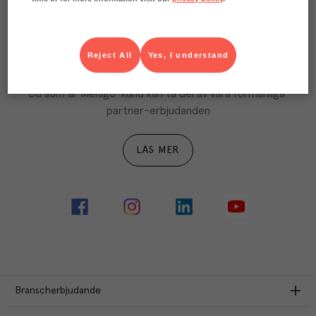
LÄS MER
Reject All
Yes, I understand
Ta del av Menigo Partner
Du som är Menigo-kund kan ta del av våra förmånliga 
partner-erbjudanden
LÄS MER
Branscherbjudande