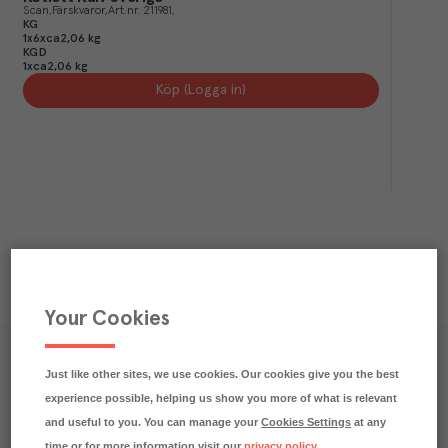
Scan
Färskvaror
Art.nr.
211981
KG
1x6xca2,06 kg
KGD
1xca2,06 kg
Köp (Logga in)
Your Cookies
Våra kundtidningar
Just like other sites, we use cookies. Our cookies give you the best
experience possible, helping us show you more of what is relevant
Läs inspirerande reportage, matnyttiga artiklar och 
and useful to you. You can manage your
Cookies Settings
at any
ta del av aktuella kampanjer.
time or for more information visit our
privacy policy
.