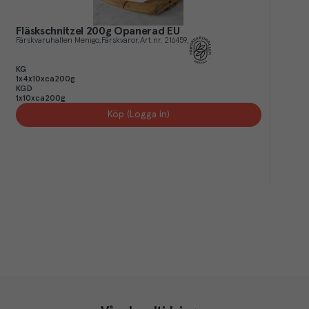
Fläskschnitzel 200g Opanerad EU
Färskvaruhallen Menigo
Färskvaror
Art.nr.
216459
KG
1x4x10xca200g
KGD
1x10xca200g
Köp (Logga in)