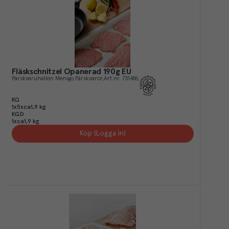
Fläskschnitzel Opanerad 190g EU
Färskvaruhallen Menigo
Färskvaror
Art.nr.
731486
KG
1x5xca1,9 kg
KGD
1xca1,9 kg
Köp (Logga in)