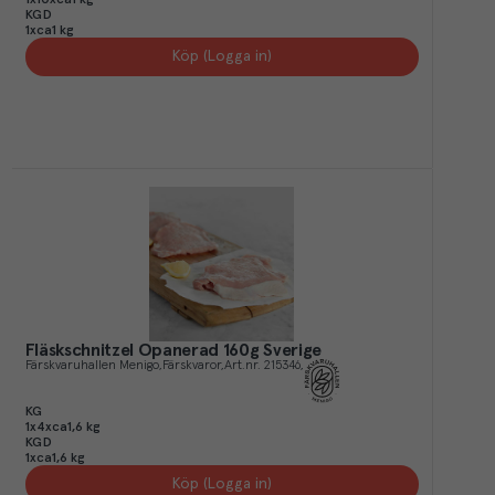
KGD
1xca1 kg
Köp (Logga in)
Fläskschnitzel Opanerad 160g Sverige
Färskvaruhallen Menigo
Färskvaror
Art.nr.
215346
KG
1x4xca1,6 kg
KGD
1xca1,6 kg
Köp (Logga in)