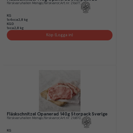
Färskvaruhallen Menigo
Färskvaror
Art.nr.
216677
KG
1x4xca2,8 kg
KGD
1xca2,8 kg
Köp (Logga in)
Fläskschnitzel Opanerad 140g Storpack Sverige
Färskvaruhallen Menigo
Färskvaror
Art.nr.
216870
KG