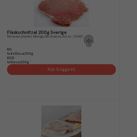
Fläskschnitzel 200g Sverige
Färskvaruhallen Menigo
Färskvaror
Art.nr.
216457
KG
1x4x10xca200g
KGD
1x10xca200g
Köp (Logga in)