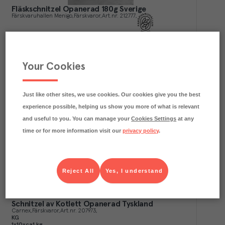
Fläskschnitzel Opanerad 180g Sverige
Färskvaruhallen Menigo
Färskvaror
Art.nr.
212777
KG
1x4xca1,8 kg
KGD
1xca1,8 kg
Your Cookies
Köp (Logga in)
Just like other sites, we use cookies. Our cookies give you the best
experience possible, helping us show you more of what is relevant
and useful to you. You can manage your
Cookies Settings
at any
time or for more information visit our
privacy policy
.
Reject All
Yes, I understand
Schnitzel av Kotlett Opanerad Tyskland
Carnex
Färskvaror
Art.nr.
207973
KG
1x10xca1 kg