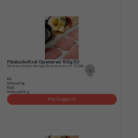
Fläskschnitzel Opanerad 100g EU
Färskvaruhallen Menigo
Färskvaror
Art.nr.
722582
KG
1x5xca1 kg
KGD
1x10xca100 g
Köp (Logga in)