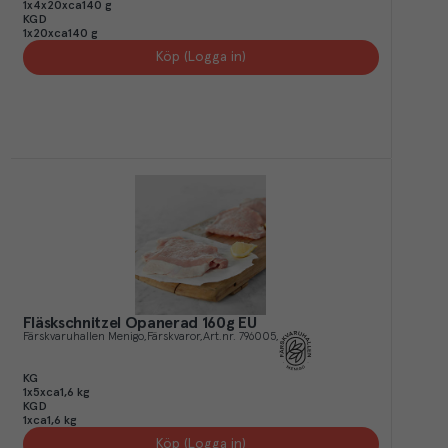
1x4x20xca140 g
KGD
1x20xca140 g
Köp (Logga in)
Fläskschnitzel Opanerad 160g EU
Färskvaruhallen Menigo
Färskvaror
Art.nr.
796005
KG
1x5xca1,6 kg
KGD
1xca1,6 kg
Köp (Logga in)