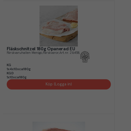
Fläskschnitzel 180g Opanerad EU
Färskvaruhallen Menigo
Färskvaror
Art.nr.
216458
KG
1x4x10xca180g
KGD
1x10xca180g
Köp (Logga in)