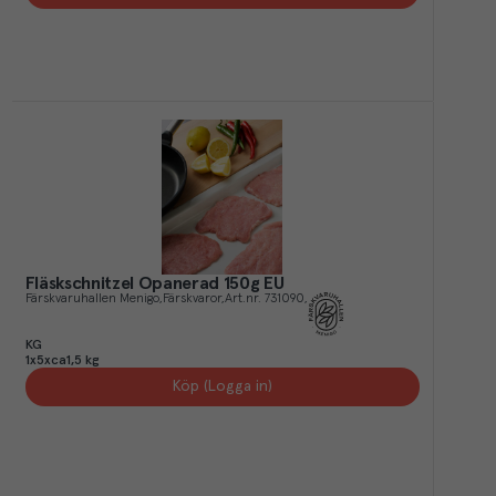
Fläskschnitzel Opanerad 150g EU
Färskvaruhallen Menigo
Färskvaror
Art.nr.
731090
KG
1x5xca1,5 kg
Köp (Logga in)