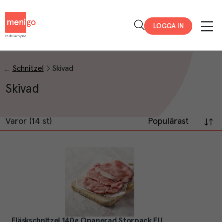
Menigo
LOGGA IN
Schnitzel
Skivad
Skivad
Varor (14 st)
Populärast
Fläskschnitzel 140g Opanerad Storpack EU