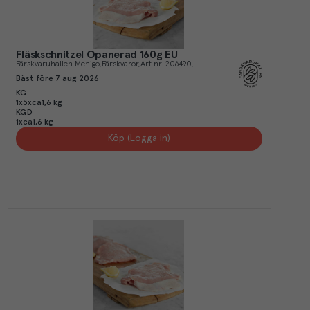
Fläskschnitzel Opanerad 160g EU
Färskvaruhallen Menigo
Färskvaror
Art.nr.
206490
Bäst före
7 aug 2026
KG
1x5xca1,6 kg
KGD
1xca1,6 kg
Köp (Logga in)