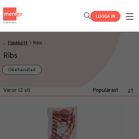
Menigo
LOGGA IN
Fläskkött
Ribs
Ribs
Obehandlad
Varor (2 st)
Populärast