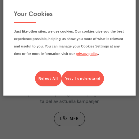
Your Cookies
Just like other sites, we use cookies. Our cookies give you the best
experience possible, helping us show you more of what is relevant
and useful to you. You can manage your
Cookies Settings
at any
time or for more information visit our
privacy policy
.
Reject All
Yes, I understand
Våra kundtidningar
Läs inspirerande reportage, matnyttiga artiklar och 
ta del av aktuella kampanjer.
LÄS MER