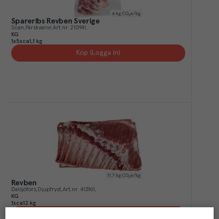
6
kg CO₂e/kg
Spareribs Revben Sverige
Scan
Färskvaror
Art.nr.
210941
KG
1x5xca1,1 kg
Köp (Logga in)
11.7
kg CO₂e/kg
Revben
Dalsjöfors
Djupfryst
Art.nr.
413961
KG
1xca12 kg
Köp (Logga in)