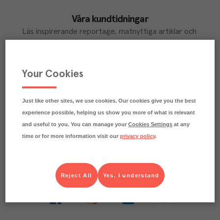
Våra kundtidningar
Läs inspirerande reportage, matnyttiga artiklar och 
ta del av aktuella kampanjer.
LÄS MER
Your Cookies
Just like other sites, we use cookies. Our cookies give you the best
Ta del av Menigo Partner
experience possible, helping us show you more of what is relevant
Du som är Menigo-kund kan ta del av våra förmånliga 
and useful to you. You can manage your
Cookies Settings
at any
partner-erbjudanden
time or for more information visit our
privacy policy
.
LÄS MER
Reject All
Yes, I understand