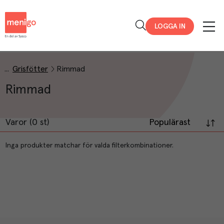
Menigo
LOGGA IN
Grisfötter
Rimmad
Rimmad
Varor (0 st)
Populärast
Inga produkter matchar för valda filterkombinationer.