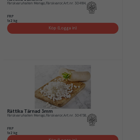
Färskvaruhallen Menigo
Färskvaror
Art.nr.
304184
FRP
1x2 kg
Köp (Logga in)
Rättika Tärnad 3mm
Färskvaruhallen Menigo
Färskvaror
Art.nr.
304738
FRP
1x2 kg