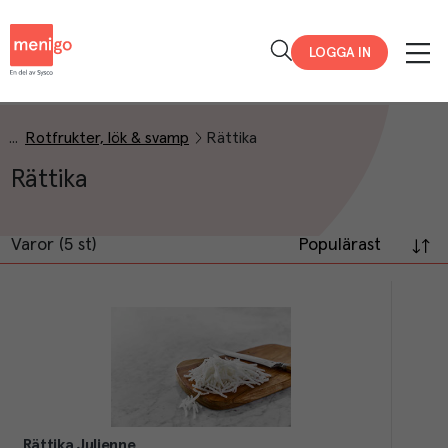
Menigo
LOGGA IN
Rotfrukter, lök & svamp
Rättika
Rättika
Varor (5 st)
Populärast
Rättika Julienne