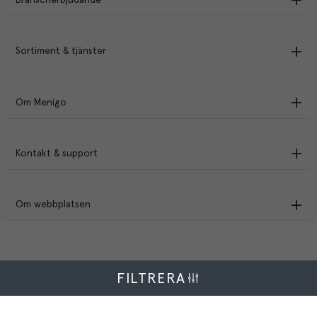
Sortiment & tjänster
Om Menigo
Kontakt & support
Om webbplatsen
FILTRERA
Menigo Foodservice AB
Box 1120, 721 28 Västerås