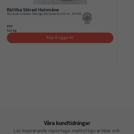
Rättika Skivad Halvmåne
Färskvaruhallen Menigo
Färskvaror
Art.nr.
304161
FRP
1x2 kg
Köp (Logga in)
Våra kundtidningar
Läs inspirerande reportage, matnyttiga artiklar och 