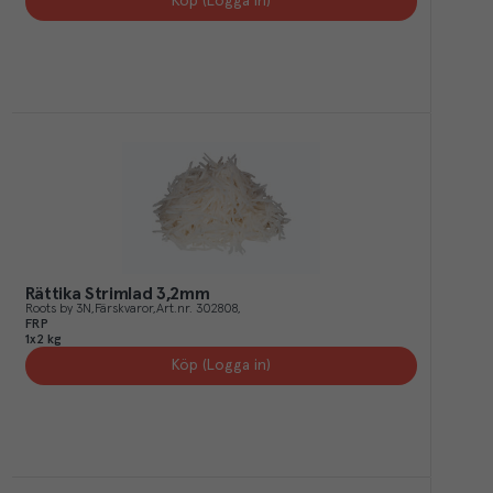
Köp (Logga in)
Rättika Strimlad 3,2mm
Roots by 3N
Färskvaror
Art.nr.
302808
FRP
1x2 kg
Köp (Logga in)