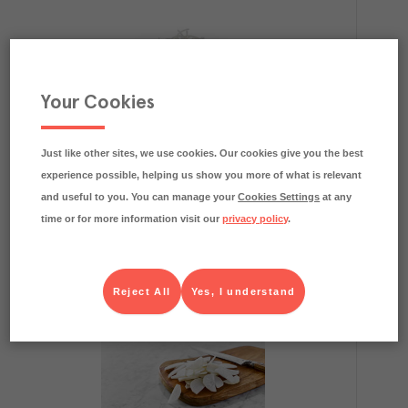
Your Cookies
Rättika Julienne
SallaCarte
Färskvaror
Art.nr.
303434
Just like other sites, we use cookies. Our cookies give you the best
FRP
experience possible, helping us show you more of what is relevant
4x1 kg
Köp (Logga in)
and useful to you. You can manage your
Cookies Settings
at any
time or for more information visit our
privacy policy
.
Reject All
Yes, I understand