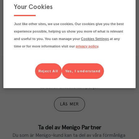
Your Cookies
Just like other sites, we use cookies. Our cookies give you the best
experience possible, helping us show you more of what is relevant
and useful to you. You can manage your
Cookies Settings
at any
time or for more information visit our
privacy policy
.
Våra kundtidningar
Reject All
Yes, I understand
Läs inspirerande reportage, matnyttiga artiklar och 
ta del av aktuella kampanjer.
LÄS MER
Ta del av Menigo Partner
Du som är Menigo-kund kan ta del av våra förmånliga 