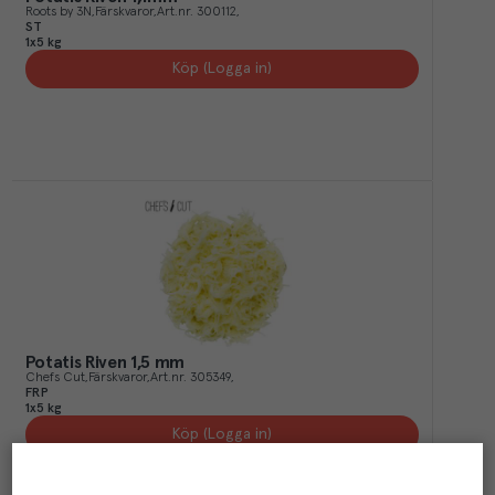
Roots by 3N
Färskvaror
Art.nr.
300112
ST
1x5 kg
Köp (Logga in)
Potatis Riven 1,5 mm
Chefs Cut
Färskvaror
Art.nr.
305349
FRP
1x5 kg
Köp (Logga in)