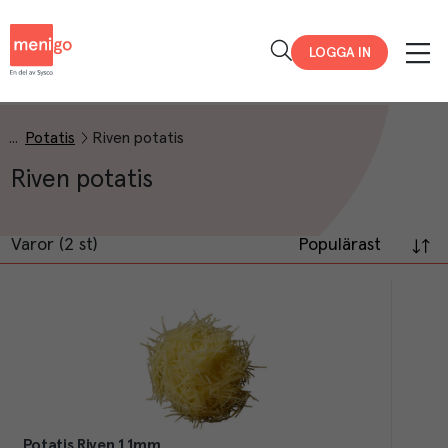
Menigo
LOGGA IN
Potatis
Riven potatis
Riven potatis
Varor (2 st)
Populärast
Potatis Riven 1,1mm