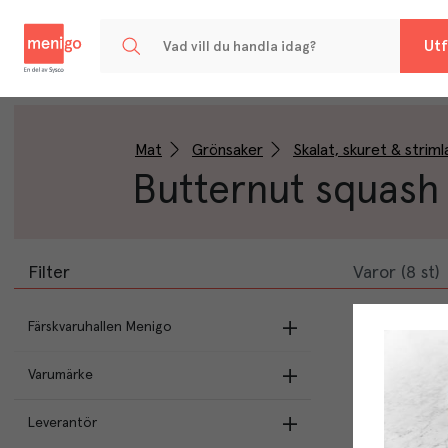
Menigo
Utf
Mat
Grönsaker
Skalat, skuret & striml
Butternut squash
Filter
Varor (8 st)
Färskvaruhallen Menigo
Varumärke
Egen produktion
Menigos egna varor
(
7
)
Leverantör