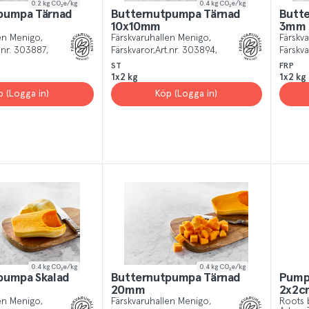
0.2
kg CO₂e/kg
0.4
kg CO₂e/kg
pumpa Tärnad
Butternutpumpa Tärnad
Butt
10x10mm
3mm
len Menigo
Färskvaruhallen Menigo
Färskv
.nr.
303887
Färskvaror
Art.nr.
303894
Färskva
ST
FRP
1x2 kg
1x2 kg
p (Logga in)
Köp (Logga in)
0.4
kg CO₂e/kg
0.4
kg CO₂e/kg
pumpa Skalad
Butternutpumpa Tärnad
Pumpa
20mm
2x2c
len Menigo
Färskvaruhallen Menigo
Roots 