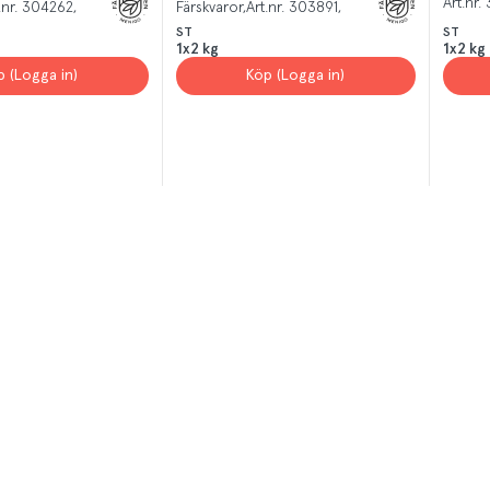
Art.nr.
.nr.
304262
Färskvaror
Art.nr.
303891
ST
ST
1x2 kg
1x2 kg
p (Logga in)
Köp (Logga in)
T
el av aktuella kampanjer.
Du som är Menigo-kun