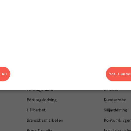
 All
Yes, I unde
Om Menigo
Kontakt & s
Företagsfakta
Bli kund
Företagsledning
Kundservice
Hållbarhet
Säljavdelning
Branschsamarbeten
Kontor & lager
Press & media
För dig som le