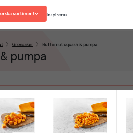
orska sortiment
Inspireras
at
Grönsaker
Butternut squash & pumpa
 & pumpa