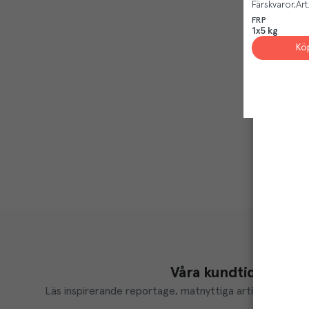
Färskvaror
Art
FRP
1x5 kg
Kö
Våra kundtidningar
Läs inspirerande reportage, matnyttiga artiklar och ta d