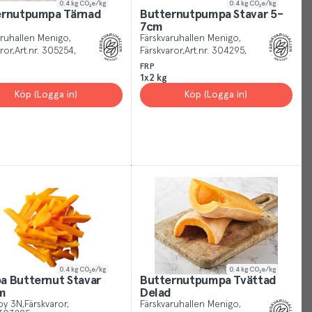
0.4
kg CO₂e/kg
0.4
kg CO₂e/kg
ernutpumpa Tärnad
Butternutpumpa Stavar 5-
Just
7cm
like
aruhallen Menigo
Färskvaruhallen Menigo
other
ror
Art.nr.
305254
Färskvaror
Art.nr.
304295
sites,
FRP
1x2 kg
we
Köp (Logga in)
Köp (Logga in)
use
cookies.
Our
cookies
give
you
the
best
experience
possible,
helping
0.4
kg CO₂e/kg
0.4
kg CO₂e/kg
 Butternut Stavar
Butternutpumpa Tvättad
us
m
Delad
show
by 3N
Färskvaror
Färskvaruhallen Menigo