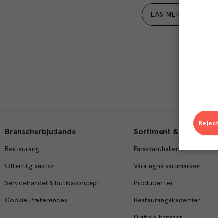
LÄS MER
Reject
Branscherbjudande
Sortiment & tjänster
Restaurang
Färskvaruhallen
Offentlig sektor
Våra egna varumärken
Servicehandel & butikskoncept
Producenter
Cookie Preferences
Restaurangakademien
Digitala tjänster