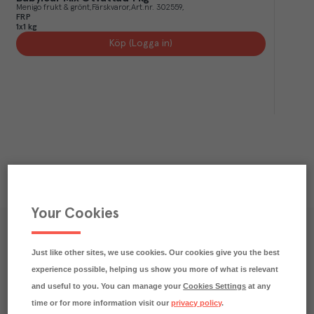
Menigo frukt & grönt
Färskvaror
Art.nr.
302559
FRP
1x1 kg
Köp (Logga in)
Your Cookies
Våra kundtidningar
Just like other sites, we use cookies. Our cookies give you the best
Läs inspirerande reportage, matnyttiga artiklar och 
experience possible, helping us show you more of what is relevant
ta del av aktuella kampanjer.
and useful to you. You can manage your
Cookies Settings
at any
time or for more information visit our
privacy policy
.