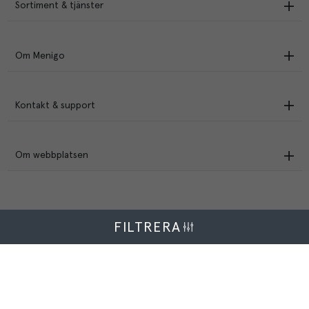
Sortiment & tjänster
Om Menigo
Kontakt & support
Om webbplatsen
FILTRERA
Menigo Foodservice AB
Box 1120, 721 28 Västerås
© Menigo 2026
[
esales
]