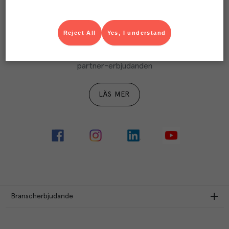
LÄS MER
Reject All
Yes, I understand
Ta del av Menigo Partner
Du som är Menigo-kund kan ta del av våra förmånliga 
partner-erbjudanden
LÄS MER
Branscherbjudande