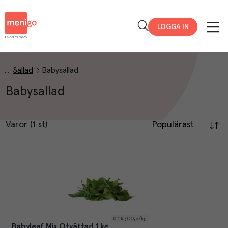
Menigo
LOGGA IN
Sallad
Babysallad
Babysallad
Varor (1 st)
Populärast
0.1
kg CO₂e/kg
Babyleaf Mix Otvättad 1 kg