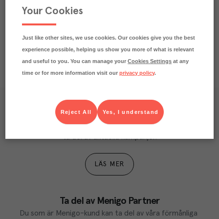
Your Cookies
Just like other sites, we use cookies. Our cookies give you the best
experience possible, helping us show you more of what is relevant
and useful to you. You can manage your
Cookies Settings
at any
time or for more information visit our
privacy policy
.
Våra kundtidningar
Reject All
Yes, I understand
Läs inspirerande reportage, matnyttiga artiklar och 
ta del av aktuella kampanjer.
LÄS MER
Ta del av Menigo Partner
Du som är Menigo-kund kan ta del av våra förmånliga 