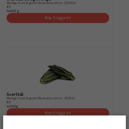
Menigo frukt & grönt
Färskvaror
Art.nr.
303404
ST
1x300 g
Köp (Logga in)
Svartkål
Menigo frukt & grönt
Färskvaror
Art.nr.
305267
ST
1x200g
Köp (Logga in)