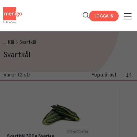
Menigo
LOGGA IN
Kål
Svartkål
Svartkål
Varor (2 st)
Populärast
0.2
kg CO₂e/kg
Svartkål 300g Sverige