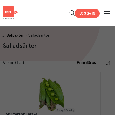
Menigo
LOGGA IN
Baljväxter
Salladsärtor
Salladsärtor
Varor (1 st)
Populärast
0.6
kg CO₂e/kg
Spritärtor Färska