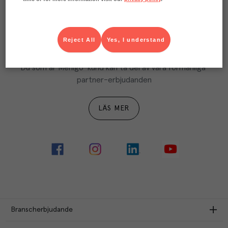
LÄS MER
Reject All
Yes, I understand
Ta del av Menigo Partner
Du som är Menigo-kund kan ta del av våra förmånliga 
partner-erbjudanden
LÄS MER
Branscherbjudande