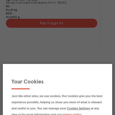
Menigo frukt & grönt
Färskvaror
Art.nr.
782403
KG
1xca1 kg
KGD
1xca100 g
Köp (Logga in)
Your Cookies
Våra kundtidningar
Just like other sites, we use cookies. Our cookies give you the best
experience possible, helping us show you more of what is relevant
Läs inspirerande reportage, matnyttiga artiklar och 
and useful to you. You can manage your
Cookies Settings
at any
ta del av aktuella kampanjer.
time or for more information visit our
privacy policy
.