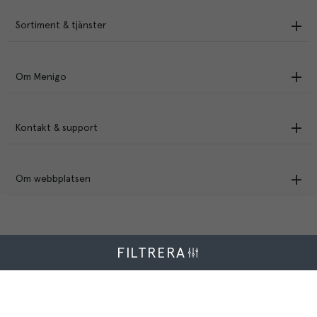
Sortiment & tjänster
Om Menigo
Kontakt & support
Om webbplatsen
FILTRERA
Menigo Foodservice AB
Box 1120, 721 28 Västerås