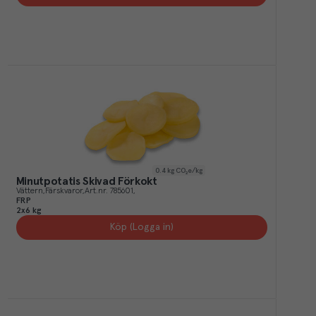
0.4
kg CO₂e/kg
Minutpotatis Skivad Förkokt
Vättern
Färskvaror
Art.nr.
785601
FRP
2x6 kg
Köp (Logga in)