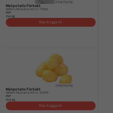
0.4
kg CO₂e/kg
Matpotatis Förkokt
Vättern
Färskvaror
Art.nr.
775360
FRP
2x6 kg
Köp (Logga in)
0.4
kg CO₂e/kg
Matpotatis Förkokt
Vättern
Färskvaror
Art.nr.
305159
FRP
2x4 kg
Köp (Logga in)