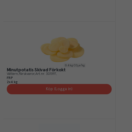
0.4
kg CO₂e/kg
Minutpotatis Skivad Förkokt
Vättern
Färskvaror
Art.nr.
305197
FRP
2x4 kg
Köp (Logga in)