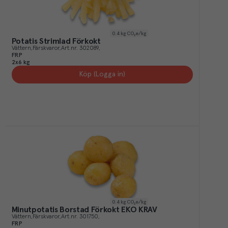
0.4
kg CO₂e/kg
Potatis Strimlad Förkokt
Vättern
Färskvaror
Art.nr.
302089
FRP
2x6 kg
Köp (Logga in)
0.4
kg CO₂e/kg
Minutpotatis Borstad Förkokt EKO KRAV
Vättern
Färskvaror
Art.nr.
301750
FRP