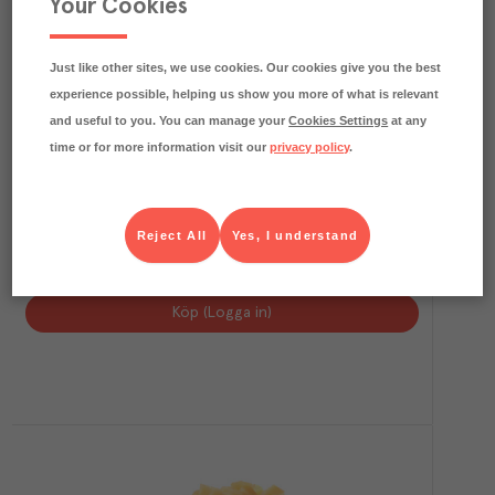
Your Cookies
Just like other sites, we use cookies. Our cookies give you the best
experience possible, helping us show you more of what is relevant
and useful to you. You can manage your
Cookies Settings
at any
time or for more information visit our
privacy policy
.
0.4
kg CO₂e/kg
Reject All
Yes, I understand
Kulpotatis Förkokt
Vättern
Färskvaror
Art.nr.
735403
FRP
2x6 kg
Köp (Logga in)