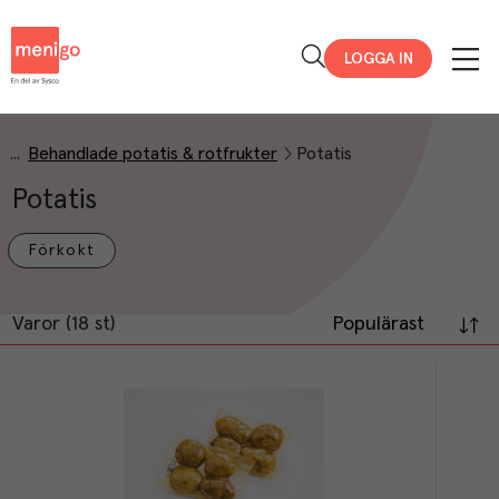
Menigo
LOGGA IN
Behandlade potatis & rotfrukter
Potatis
Potatis
Förkokt
Varor (18 st)
Populärast