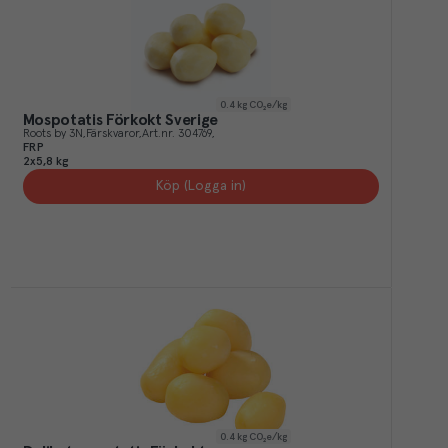
0.4
kg CO₂e/kg
Mospotatis Förkokt Sverige
Roots by 3N
Färskvaror
Art.nr.
304769
FRP
2x5,8 kg
Köp (Logga in)
0.4
kg CO₂e/kg