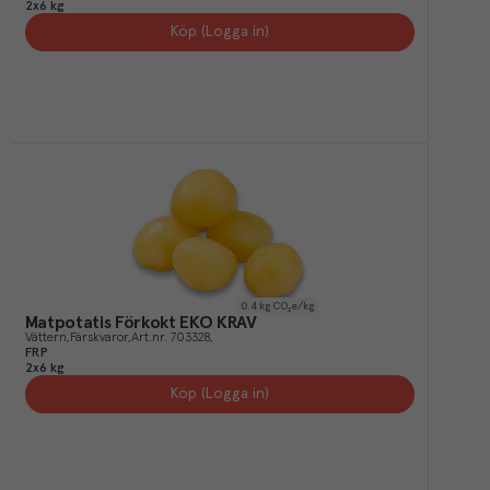
2x6 kg
Köp (Logga in)
0.4
kg CO₂e/kg
Matpotatis Förkokt EKO KRAV
Vättern
Färskvaror
Art.nr.
703328
FRP
2x6 kg
Köp (Logga in)