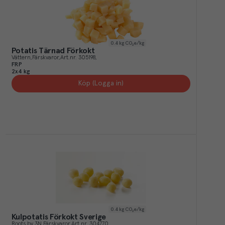
0.4
kg CO₂e/kg
Potatis Tärnad Förkokt
Vättern
Färskvaror
Art.nr.
305198
FRP
2x4 kg
Köp (Logga in)
0.4
kg CO₂e/kg
Kulpotatis Förkokt Sverige
Roots by 3N
Färskvaror
Art.nr.
304770