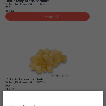
Delikatesspotatis Förkokt
Vättern
Färskvaror
Art.nr.
305196
FRP
2x4 kg
Köp (Logga in)
0.4
kg CO₂e/kg
Potatis Tärnad Förkokt
Vättern
Färskvaror
Art.nr.
735399
FRP
2x6 kg
Köp (Logga in)