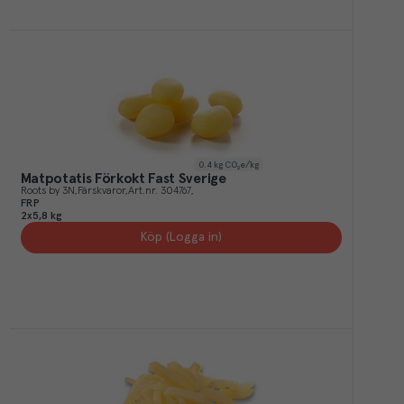
0.4
kg CO₂e/kg
Matpotatis Förkokt Fast Sverige
Roots by 3N
Färskvaror
Art.nr.
304767
FRP
2x5,8 kg
Köp (Logga in)