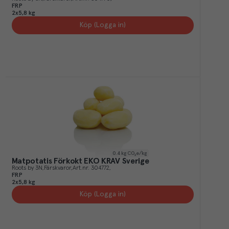
FRP
2x5,8 kg
Köp (Logga in)
0.4
kg CO₂e/kg
Matpotatis Förkokt EKO KRAV Sverige
Roots by 3N
Färskvaror
Art.nr.
304772
FRP
2x5,8 kg
Köp (Logga in)