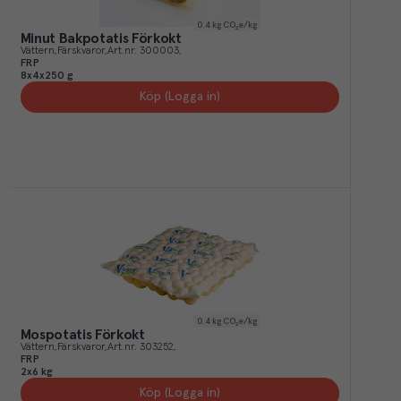
0.4
kg CO₂e/kg
Minut Bakpotatis Förkokt
Vättern
Färskvaror
Art.nr.
300003
FRP
8x4x250 g
Köp (Logga in)
0.4
kg CO₂e/kg
Mospotatis Förkokt
Vättern
Färskvaror
Art.nr.
303252
FRP
2x6 kg
Köp (Logga in)