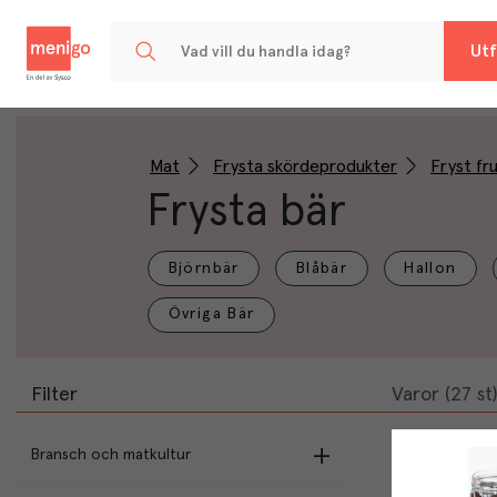
Menigo
Utf
Mat
Frysta skördeprodukter
Fryst fr
Frysta bär
Björnbär
Blåbär
Hallon
Övriga Bär
Filter
Varor (27 st)
Bransch och matkultur