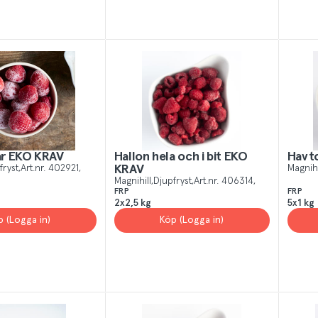
r EKO KRAV
Hallon hela och i bit EKO
Havt
fryst
Art.nr.
402921
KRAV
Magnihi
Magnihill
Djupfryst
Art.nr.
406314
FRP
FRP
2x2,5 kg
5x1 kg
p (Logga in)
Köp (Logga in)