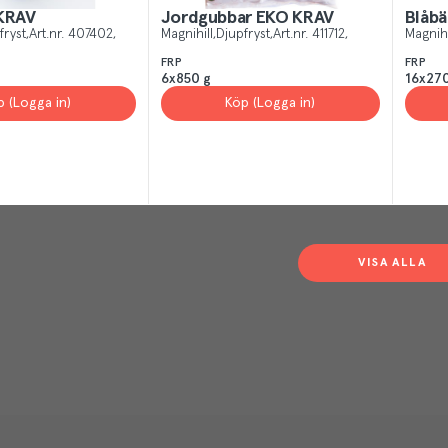
 KRAV
Jordgubbar EKO KRAV
Blåbä
fryst
Art.nr.
407402
Magnihill
Djupfryst
Art.nr.
411712
Magnihi
FRP
FRP
6x850 g
16x270
p (Logga in)
Köp (Logga in)
VISA ALLA