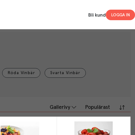
Bli kund
LOGGA IN
Röda Vinbär
Svarta Vinbär
Gallerivy
Populärast