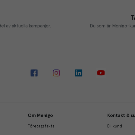
T
el av aktuella kampanjer.
Du som är Menigo-kun
Om Menigo
Kontakt & s
Företagsfakta
Bli kund