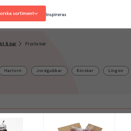
orska sortiment
Inspireras
ukt & bär
Frysta bär
Havtorn
Jordgubbar
Körsbär
Lingon