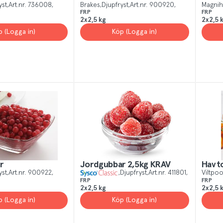
yst
Art.nr.
736008
Brakes
Djupfryst
Art.nr.
900920
Magnihi
FRP
FRP
2x2,5 kg
2x2,5 
p (Logga in)
Köp (Logga in)
r
Jordgubbar 2,5kg KRAV
Havt
yst
Art.nr.
900922
Djupfryst
Art.nr.
411801
Viltpo
FRP
FRP
2x2,5 kg
2x2,5 
p (Logga in)
Köp (Logga in)