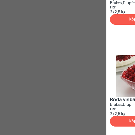
Brakes
Djupfr
FRP
2x2,5 kg
Kö
Röda vinbä
Brakes
Djupfr
FRP
2x2,5 kg
Kö