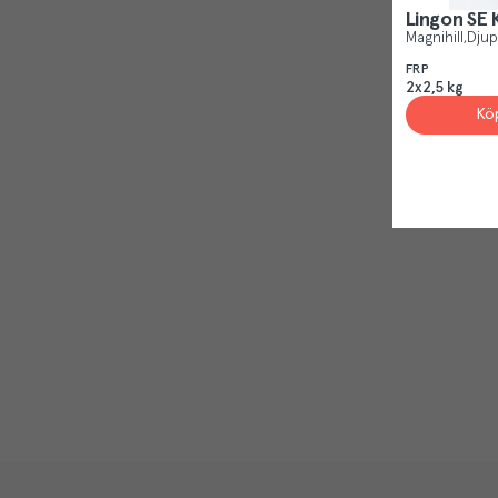
Lingon SE
Magnihill
Djup
FRP
2x2,5 kg
Kö