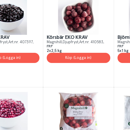
 All
Yes, I unde
KRAV
Körsbär EKO KRAV
Björ
fryst
Art.nr.
407397
Magnihill
Djupfryst
Art.nr.
410583
Magnihi
FRP
FRP
2x2,5 kg
5x1 kg
p (Logga in)
Köp (Logga in)