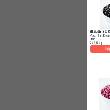
Reject
Blåbär SE 
Magnihill
Djup
FRP
2x2,5 kg
Kö