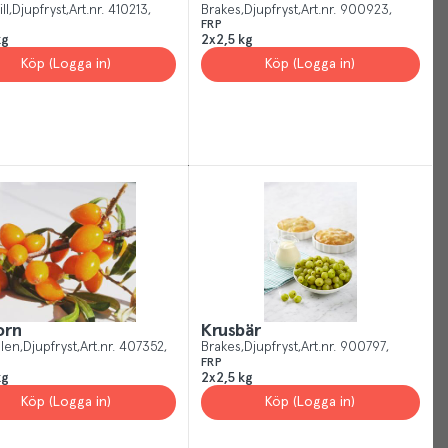
give
ll
Djupfryst
Art.nr.
410213
Brakes
Djupfryst
Art.nr.
900923
FRP
you
kg
2x2,5 kg
the
Köp (Logga in)
Köp (Logga in)
best
experience
possible,
helping
us
show
you
more
of
what
is
orn
Krusbär
relevant
olen
Djupfryst
Art.nr.
407352
Brakes
Djupfryst
Art.nr.
900797
FRP
and
kg
2x2,5 kg
useful
Köp (Logga in)
Köp (Logga in)
to
you.