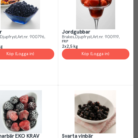
r
Jordgubbar
Djupfryst
Art.nr.
900796
Brakes
Djupfryst
Art.nr.
900919
FRP
kg
2x2,5 kg
Your
Köp (Logga in)
Köp (Logga in)
Cookies
Just
like
other
sites,
we
use
cookies.
Our
cookies
arbär EKO KRAV
Svarta vinbär