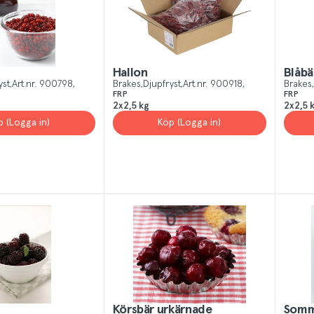
Hallon
Blåbä
yst
Art.nr.
900798
Brakes
Djupfryst
Art.nr.
900918
Brakes
FRP
FRP
2x2,5 kg
2x2,5 
p (Logga in)
Köp (Logga in)
Körsbär urkärnade
Somm