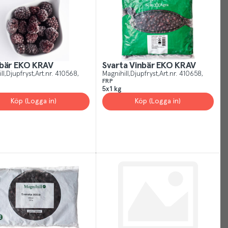
rstand
nbär EKO KRAV
Svarta Vinbär EKO KRAV
ll
Djupfryst
Art.nr.
410568
Magnihill
Djupfryst
Art.nr.
410658
FRP
5x1 kg
Köp (Logga in)
Köp (Logga in)