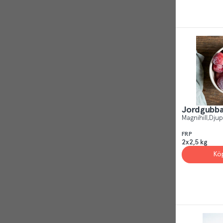
Jordgubba
Magnihill
Djup
FRP
2x2,5 kg
Kö