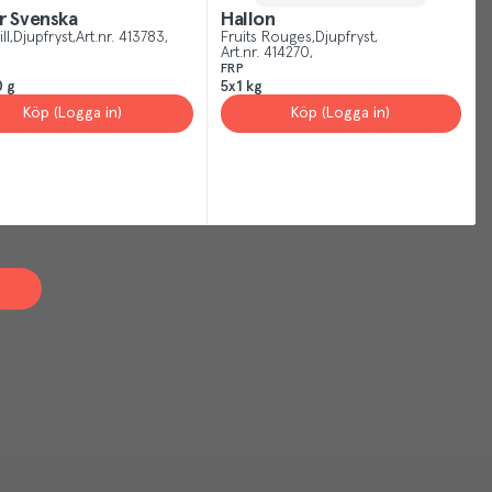
r Svenska
Hallon
ll
Djupfryst
Art.nr.
413783
Fruits Rouges
Djupfryst
Art.nr.
414270
FRP
 g
5x1 kg
Köp (Logga in)
Köp (Logga in)