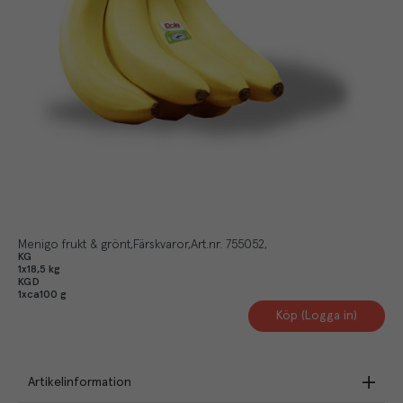
Menigo frukt & grönt
Färskvaror
Art.nr.
755052
KG
1x18,5 kg
KGD
1xca100 g
Köp (Logga in)
Artikelinformation