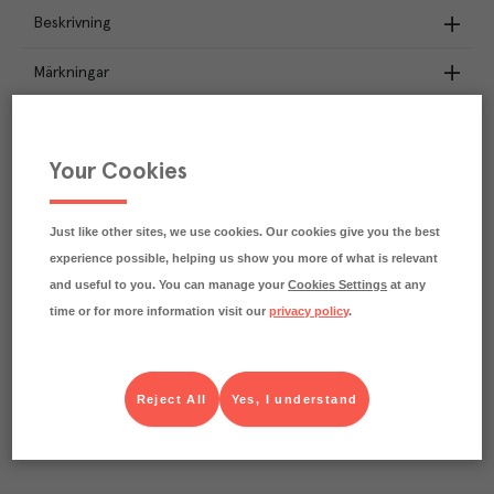
Beskrivning
Märkningar
Näringsdeklaration
Your Cookies
0.8
kg
Klimatavtryck
CO₂e/kg
Varje kilo av varan påverkar klimatet motsvarande
Just like other sites, we use cookies. Our cookies give you the best
utsläppen av 0.8 kg koldioxid.
experience possible, helping us show you more of what is relevant
Läs mer om hur vi beräknar klimatavtryck
and useful to you. You can manage your
Cookies Settings
at any
time or for more information visit our
privacy policy
.
Reject All
Yes, I understand