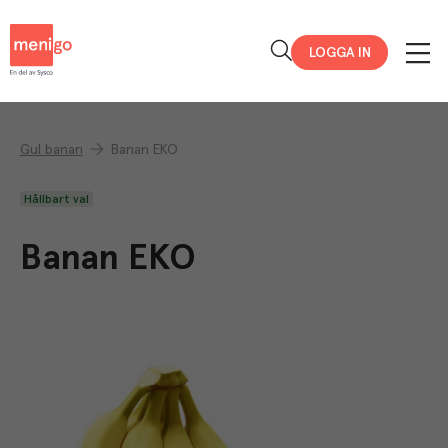
Menigo
LOGGA IN
Gul banan
Banan EKO
Hållbart val
Banan EKO