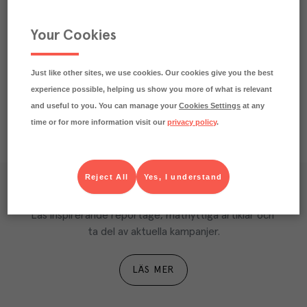
Beskrivning
Your Cookies
Näringsdeklaration
Just like other sites, we use cookies. Our cookies give you the best
experience possible, helping us show you more of what is relevant
and useful to you. You can manage your
Cookies Settings
at any
time or for more information visit our
privacy policy
.
Reject All
Yes, I understand
Våra kundtidningar
Läs inspirerande reportage, matnyttiga artiklar och 
ta del av aktuella kampanjer.
LÄS MER