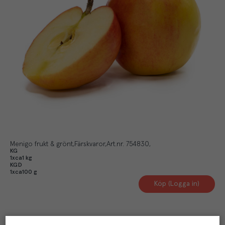
Menigo frukt & grönt
Färskvaror
Art.nr.
754830
KG
1xca1 kg
KGD
1xca100 g
Köp (Logga in)
Artikelinformation