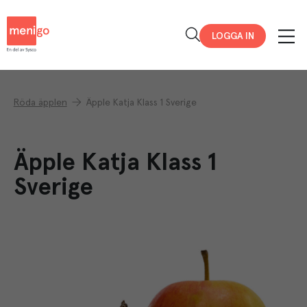
Menigo
LOGGA IN
Röda äpplen
Äpple Katja Klass 1 Sverige
Äpple Katja Klass 1
Sverige