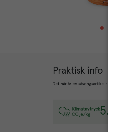
Praktisk info
Det här är en säsongsartikel som bara är till
5.8
kg
Var
Klimatavtryck
CO₂e/kg
Läs