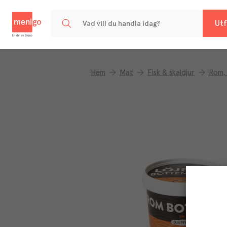
Menigo
Utf
Hem
Mat
Fisk & skaldjur
Rom, 