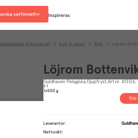
orska sortiment
Inspireras
inläggningar & konserver
Rom & kaviar
Rom
Löjrom Bott
Löjrom Bottenvi
Guldhaven Pelagiska
Djupfryst
Art.nr.
413126
ST
1x500 g
Köp 
Leverantör
:
Guldhave
Nettovikt
: