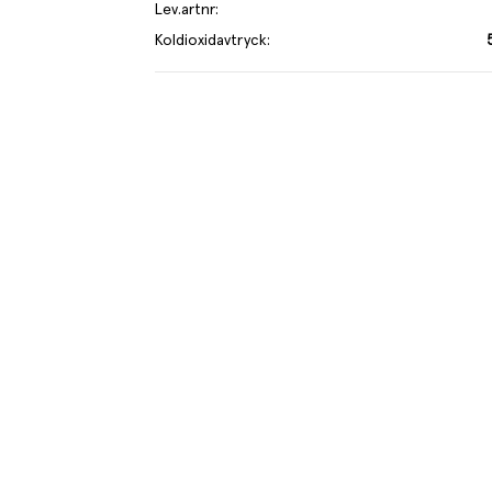
Lev.artnr
:
Koldioxidavtryck
:
gänglig vissa tider på året.
je kilo av varan påverkar klimatet motsvarande utsläppen av 5.8 kg
 mer om hur vi beräknar klimatavtryck