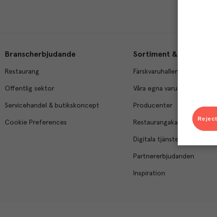
Branscherbjudande
Sortiment & tjänster
Restaurang
Färskvaruhallen
Offentlig sektor
Våra egna varumärken
Servicehandel & butikskoncept
Producenter
Reject
Cookie Preferences
Restaurangakademien
Digitala tjänster
Partnererbjudanden
Inspiration