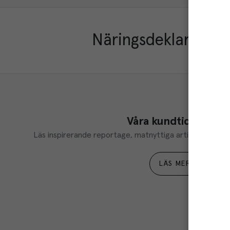
Näringsdeklaration
Våra kundtidningar
Läs inspirerande reportage, matnyttiga artiklar och ta d
LÄS MER