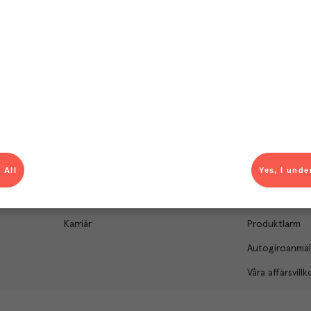
Om Menigo
Kontakt & s
Företagsfakta
Bli kund
Företagsledning
Kundservice
Hållbarhet
Säljavdelning
 All
Yes, I unde
Branschsamarbeten
Kontor & lager
Press & media
För dig som le
Karriär
Produktlarm
Autogiroanmä
Våra affärsvillk