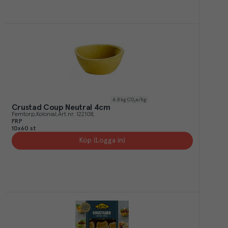
6.8
kg CO₂e/kg
Crustad Coup Neutral 4cm
Femtorp
Kolonial
Art.nr.
122108
FRP
10x60 st
Köp (Logga in)