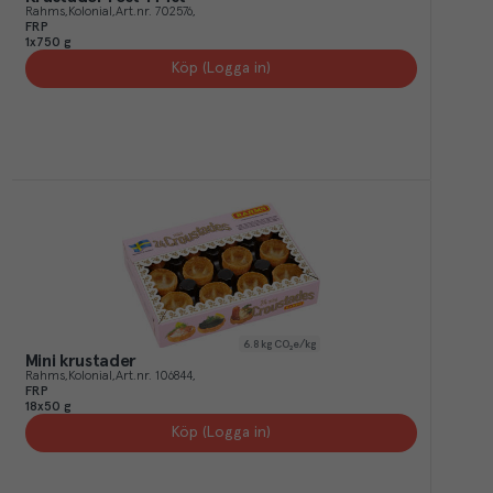
Rahms
Kolonial
Art.nr.
702576
FRP
1x750 g
Köp (Logga in)
6.8
kg CO₂e/kg
Mini krustader
Rahms
Kolonial
Art.nr.
106844
FRP
18x50 g
Köp (Logga in)