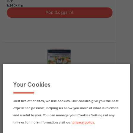
FRP
1x140x4 g
Köp (Logga in)
Your Cookies
6.8
kg CO₂e/kg
Krustader Filodeg
Lazaridis
Kolonial
Art.nr.
129372
FRP
Just like other sites, we use cookies. Our cookies give you the best
14x15x2,5 g
experience possible, helping us show you more of what is relevant
Köp (Logga in)
and useful to you. You can manage your
Cookies Settings
at any
time or for more information visit our
privacy policy
.