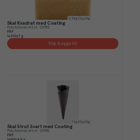
6.9
kg CO₂e/kg
Skal Kvadrat med Coating
Pidy
Kolonial
Art.nr.
129783
FRP
1x210x7 g
Köp (Logga in)
7
kg CO₂e/kg
Skal Strut Svart med Coating
Pidy
Kolonial
Art.nr.
129785
FRP
1x90x4,8 g