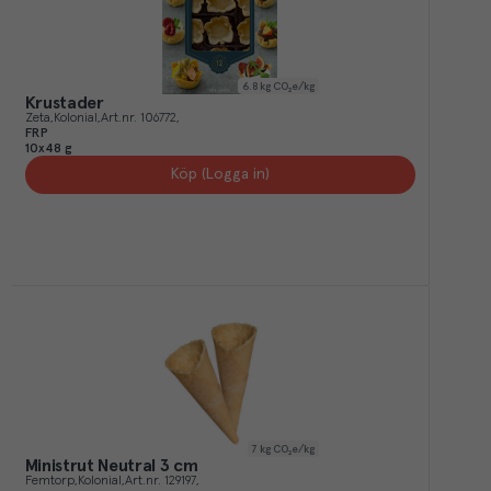
6.8
kg CO₂e/kg
Krustader
Zeta
Kolonial
Art.nr.
106772
FRP
10x48 g
Köp (Logga in)
7
kg CO₂e/kg
Ministrut Neutral 3 cm
Femtorp
Kolonial
Art.nr.
129197