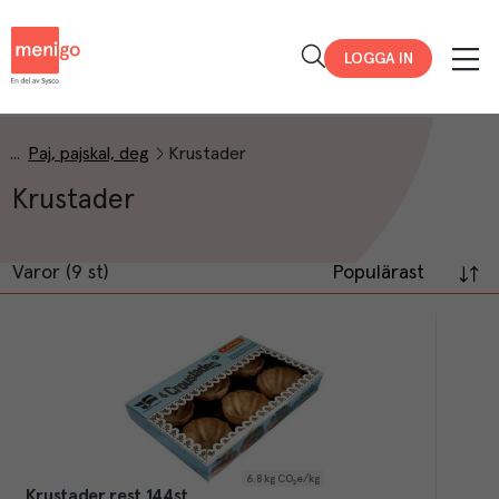
Menigo
LOGGA IN
Paj, pajskal, deg
Krustader
Krustader
Varor (9 st)
Populärast
6.8
kg CO₂e/kg
Krustader rest 144st