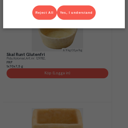
Reject All
Yes, I understand
6.9
kg CO₂e/kg
Skal Runt Glutenfri
Pidy
Kolonial
Art.nr.
129782
FRP
1x70x7,5 g
Köp (Logga in)