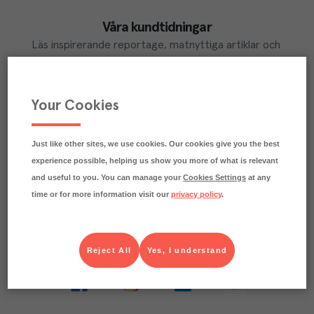
Våra kundtidningar
Läs inspirerande reportage, matnyttiga artiklar och 
ta del av aktuella kampanjer.
LÄS MER
Your Cookies
Just like other sites, we use cookies. Our cookies give you the best
Ta del av Menigo Partner
experience possible, helping us show you more of what is relevant
Du som är Menigo-kund kan ta del av våra förmånliga 
and useful to you. You can manage your
Cookies Settings
at any
partner-erbjudanden
time or for more information visit our
privacy policy
.
LÄS MER
Reject All
Yes, I understand