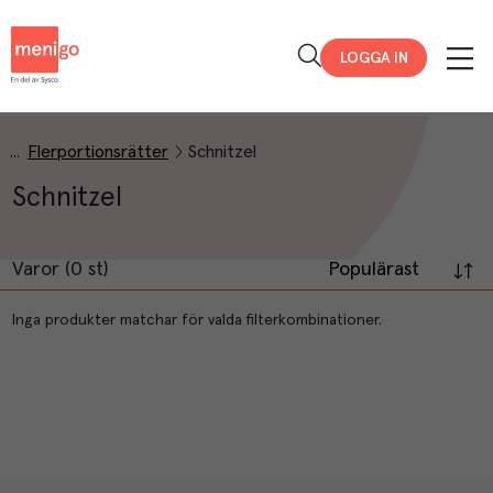
Menigo
LOGGA IN
Flerportionsrätter
Schnitzel
Schnitzel
Varor (0 st)
Populärast
Inga produkter matchar för valda filterkombinationer.