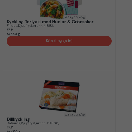
6.3
kg CO₂e/kg
Kyckling Teriyaki med Nudlar & Grönsaker
Findus
Djupfryst
Art.nr.
413882
FRP
6x350 g
Köp (Logga in)
6.3
kg CO₂e/kg
Dillkyckling
Dafgårds
Djupfryst
Art.nr.
414000
FRP
6x400 g