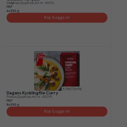
Dafgårds
Djupfryst
Art.nr.
412173
FRP
6x350 g
Köp (Logga in)
6.3
kg CO₂e/kg
Dagens Kycklingfile Curry
Findus
Djupfryst
Art.nr.
412079
FRP
8x390 g
Köp (Logga in)