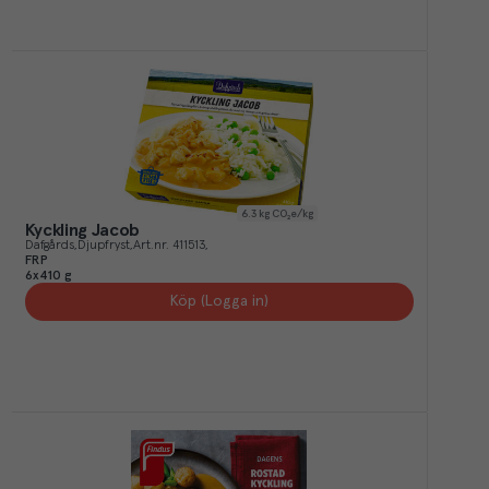
6.3
kg CO₂e/kg
Kyckling Jacob
Dafgårds
Djupfryst
Art.nr.
411513
FRP
6x410 g
Köp (Logga in)