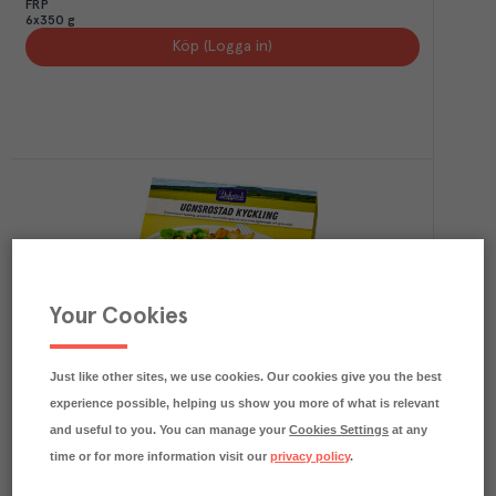
FRP
6x350 g
Köp (Logga in)
Your Cookies
6.3
kg CO₂e/kg
Ugnsrostad Kyckling
Dafgårds
Djupfryst
Art.nr.
412168
FRP
Just like other sites, we use cookies. Our cookies give you the best
6x390 g
experience possible, helping us show you more of what is relevant
Köp (Logga in)
and useful to you. You can manage your
Cookies Settings
at any
time or for more information visit our
privacy policy
.