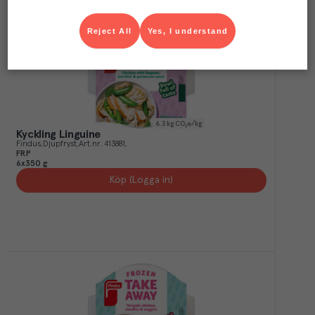
Reject All
Yes, I understand
6.3
kg CO₂e/kg
Kyckling Linguine
Findus
Djupfryst
Art.nr.
413881
FRP
6x350 g
Köp (Logga in)