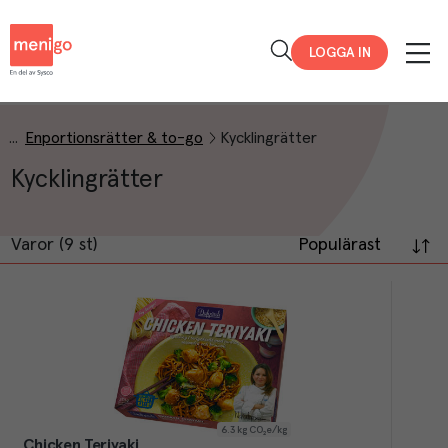
Menigo
LOGGA IN
Enportionsrätter & to-go
Kycklingrätter
Kycklingrätter
Varor (9 st)
Populärast
6.3
kg CO₂e/kg
Chicken Teriyaki