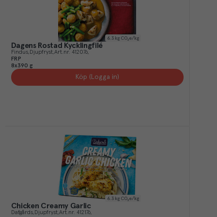
6.3
kg CO₂e/kg
Dagens Rostad Kycklingfilé
Findus
Djupfryst
Art.nr.
412076
FRP
8x390 g
Köp (Logga in)
6.3
kg CO₂e/kg
Chicken Creamy Garlic
Dafgårds
Djupfryst
Art.nr.
412176