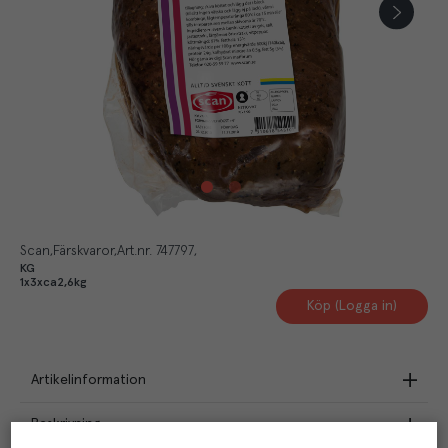
Scan
Färskvaror
Art.nr.
747797
KG
1x3xca2,6kg
Köp (Logga in)
Artikelinformation
Beskrivning