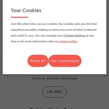
Märkningar
Your Cookies
Näringsdeklaration
Just like other sites, we use cookies. Our cookies give you the best
experience possible, helping us show you more of what is relevant
and useful to you. You can manage your
Cookies Settings
at any
time or for more information visit our
privacy policy
.
Reject All
Yes, I understand
Våra kundtidningar
Läs inspirerande reportage, matnyttiga artiklar och 
ta del av aktuella kampanjer.
LÄS MER