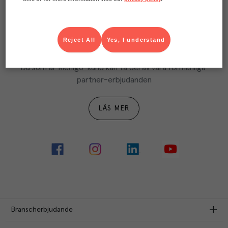
LÄS MER
Reject All
Yes, I understand
Ta del av Menigo Partner
Du som är Menigo-kund kan ta del av våra förmånliga 
partner-erbjudanden
LÄS MER
Branscherbjudande