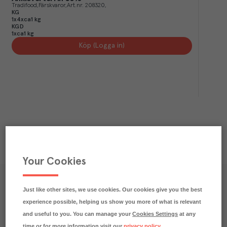
Tradifood
Färskvaror
Art.nr.
208320
KG
1x4xca1 kg
KGD
1xca1 kg
Köp (Logga in)
Your Cookies
Våra kundtidningar
Just like other sites, we use cookies. Our cookies give you the best
experience possible, helping us show you more of what is relevant
Läs inspirerande reportage, matnyttiga artiklar och 
and useful to you. You can manage your
Cookies Settings
at any
ta del av aktuella kampanjer.
time or for more information visit our
privacy policy
.