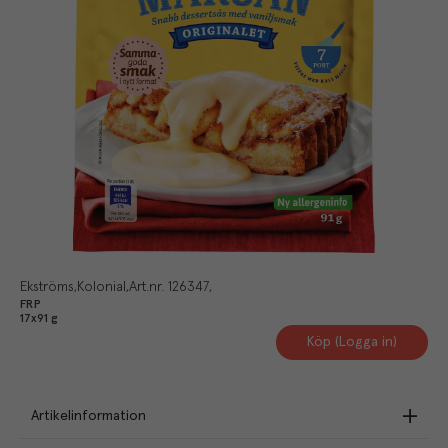
Ekströms
Kolonial
Art.nr.
126347
FRP
17x91 g
Köp (Logga in)
Artikelinformation