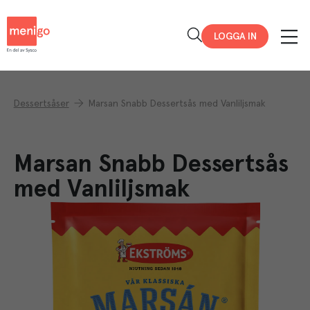
Menigo
LOGGA IN
Dessertsåser
Marsan Snabb Dessertsås med Vanliljsmak
Marsan Snabb Dessertsås
med Vanliljsmak