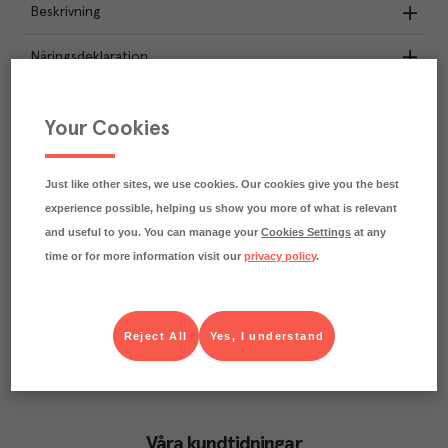
Beskrivning
Näringsdeklaration
2.7
kg
Klimatavtryck
Your Cookies
CO₂e/kg
Varje kilo av varan påverkar klimatet motsvarande
utsläppen av 2.7 kg koldioxid.
Just like other sites, we use cookies. Our cookies give you the best
Läs mer om hur vi beräknar klimatavtryck
experience possible, helping us show you more of what is relevant
and useful to you. You can manage your
Cookies Settings
at any
time or for more information visit our
privacy policy
.
Reject All
Yes, I understand
Våra kundtidningar