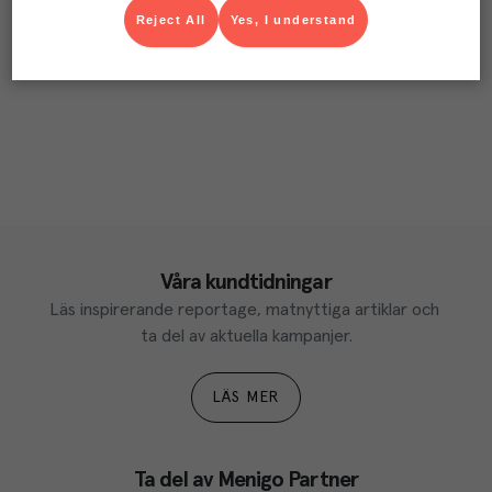
Reject All
Yes, I understand
Våra kundtidningar
Läs inspirerande reportage, matnyttiga artiklar och 
ta del av aktuella kampanjer.
LÄS MER
Ta del av Menigo Partner