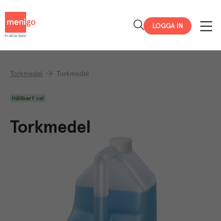
Menigo
LOGGA IN
Torkmedel
Torkmedel
Hållbart val
Torkmedel