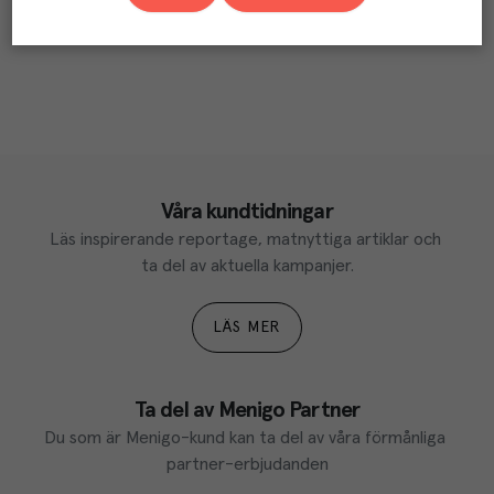
Våra kundtidningar
Läs inspirerande reportage, matnyttiga artiklar och 
ta del av aktuella kampanjer.
LÄS MER
Ta del av Menigo Partner
Du som är Menigo-kund kan ta del av våra förmånliga 
partner-erbjudanden