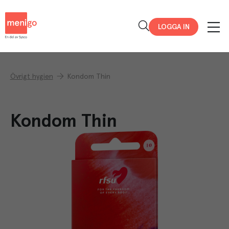
Menigo
LOGGA IN
Övrigt hygien
Kondom Thin
Kondom Thin