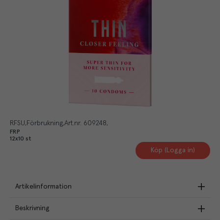
RFSU
Förbrukning
Art.nr.
609248
FRP
12x10 st
Köp (Logga in)
Artikelinformation
Beskrivning