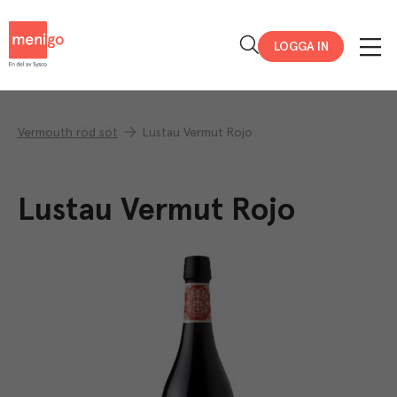
Menigo
LOGGA IN
Vermouth röd söt
Lustau Vermut Rojo
Lustau Vermut Rojo