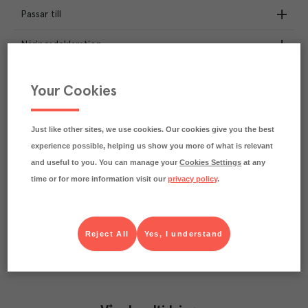
Passar till
Näringsdeklaration
2.1
kg
Klimatavtryck
Your Cookies
CO₂e/kg
Varje kilo av varan påverkar klimatet motsvarande
utsläppen av 2.1 kg koldioxid.
Just like other sites, we use cookies. Our cookies give you the best
Läs mer om hur vi beräknar klimatavtryck
experience possible, helping us show you more of what is relevant
and useful to you. You can manage your
Cookies Settings
at any
time or for more information visit our
privacy policy
.
Reject All
Yes, I understand