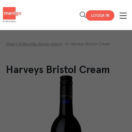
Menigo
LOGGA IN
Sherry & Montilla Annan sherry
Harveys Bristol Cream
Harveys Bristol Cream