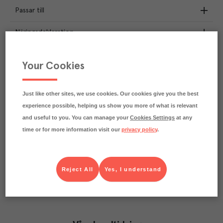
Passar till
Näringsdeklaration
2.1
kg
Klimatavtryck
Your Cookies
CO₂e/kg
Varje kilo av varan påverkar klimatet motsvarande
utsläppen av 2.1 kg koldioxid.
Just like other sites, we use cookies. Our cookies give you the best
Läs mer om hur vi beräknar klimatavtryck
experience possible, helping us show you more of what is relevant
and useful to you. You can manage your
Cookies Settings
at any
time or for more information visit our
privacy policy
.
Reject All
Yes, I understand