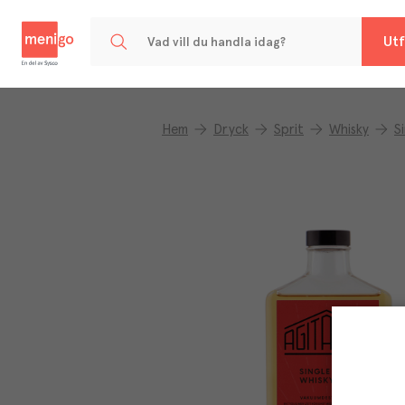
Menigo
Utf
Hem
Dryck
Sprit
Whisky
S