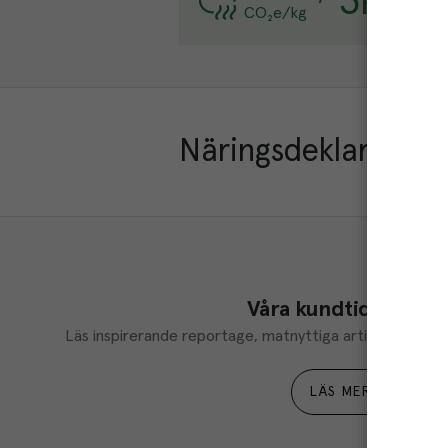
3
kg
CO₂e/kg
Läs mer
Näringsdeklaration
Våra kundtidningar
Läs inspirerande reportage, matnyttiga artiklar och ta d
LÄS MER