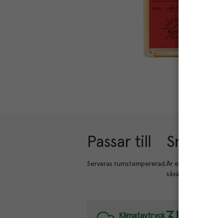
Passar till
Smakbe
Serveras rumstempererad.
Är en smak av to
såväl smak som d
Varje k
Klimatavtryck