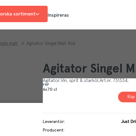
orska sortiment
Inspireras
ingle malt
Agitator Singel Malt Rök
Agitator Singel M
Agitator
Vin, sprit & starköl
Art.nr.
731334
FRP
6x70 cl
Köp 
Leverantör
:
Just Dr
Producent
: