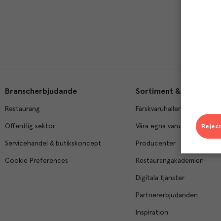
Branscherbjudande
Sortiment & tjänster
Restaurang
Färskvaruhallen
Offentlig sektor
Våra egna varumärken
Reject
Servicehandel & butikskoncept
Producenter
Cookie Preferences
Restaurangakademien
Digitala tjänster
Partnererbjudanden
Inspiration