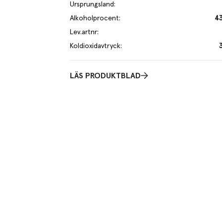
Ursprungsland
:
Alkoholprocent
:
43
Lev.artnr
:
Koldioxidavtryck
:
LÄS PRODUKTBLAD
skrivning
rkad frukt och en sälta som balanseras av både citrus och en kryddig sö
oft finns också en tydlig men lätt rökighet med inslag av halm och örte
ilo av varan påverkar klimatet motsvarande utsläppen av 3 kg koldi