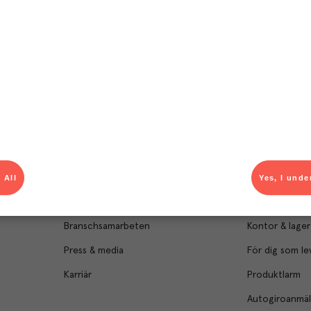
Om Menigo
Kontakt & s
Företagsfakta
Bli kund
Företagsledning
Kundservice
 All
Yes, I unde
Hållbarhet
Säljavdelning
Branschsamarbeten
Kontor & lager
Press & media
För dig som le
Karriär
Produktlarm
Autogiroanmä