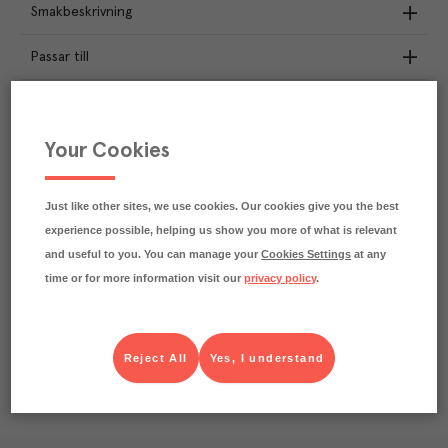
Smakbeskrivning
Passar till
Näringsdeklaration
Your Cookies
3
kg
Klimatavtryck
CO₂e/kg
Varje kilo av varan påverkar klimatet motsvarande
Just like other sites, we use cookies. Our cookies give you the best
utsläppen av 3 kg koldioxid.
experience possible, helping us show you more of what is relevant
Läs mer om hur vi beräknar klimatavtryck
and useful to you. You can manage your
Cookies Settings
at any
time or for more information visit our
privacy policy
.
Reject All
Yes, I understand