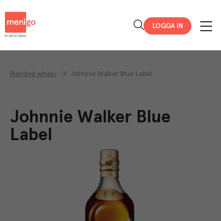
Menigo
LOGGA IN
Blended whisky
Johnnie Walker Blue Label
Johnnie Walker Blue
Label