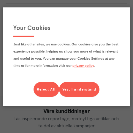
Smakbeskrivning
Passar till
Your Cookies
Märkningar
Just like other sites, we use cookies. Our cookies give you the best
Näringsdeklaration
experience possible, helping us show you more of what is relevant
and useful to you. You can manage your
Cookies Settings
at any
time or for more information visit our
privacy policy
.
Reject All
Yes, I understand
Våra kundtidningar
Läs inspirerande reportage, matnyttiga artiklar och 
ta del av aktuella kampanjer.