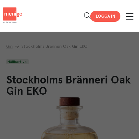
Menigo
LOGGA IN
Gin
Stockholms Bränneri Oak Gin EKO
Hållbart val
Stockholms Bränneri Oak
Gin EKO