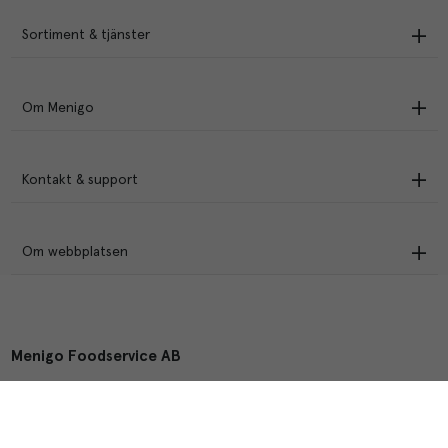
Sortiment & tjänster
Om Menigo
Kontakt & support
Om webbplatsen
Menigo Foodservice AB
Box 1120, 721 28 Västerås