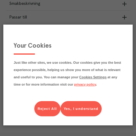
Smakbeskrivning
Passar till
Näringsdeklaration
Your Cookies
2.7
kg
Klimatavtryck
CO₂e/kg
Varje kilo av varan påverkar klimatet motsvarande
Just like other sites, we use cookies. Our cookies give you the best
utsläppen av 2.7 kg koldioxid.
experience possible, helping us show you more of what is relevant
Läs mer om hur vi beräknar klimatavtryck
and useful to you. You can manage your
Cookies Settings
at any
time or for more information visit our
privacy policy
.
Reject All
Yes, I understand