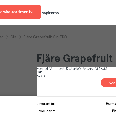
orska sortiment
Inspireras
er
Gin
Fjäre Grapefruit Gin EKO
Fjäre Grapefruit
Fernet
Vin, sprit & starköl
Art.nr.
734833
FRP
6x70 cl
Köp 
Leverantör
:
Herma
Producent
:
Fi