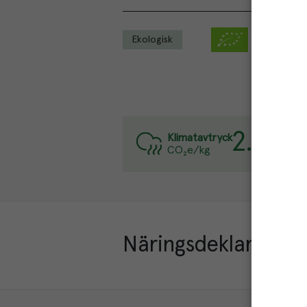
Ekologisk
2.5
kg
Var
Klimatavtryck
CO₂e/kg
Läs
Näringsdeklaration