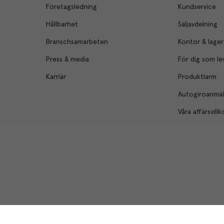
Företagsledning
Kundservice
Hållbarhet
Säljavdelning
Branschsamarbeten
Kontor & lager
Press & media
För dig som le
Karriär
Produktlarm
Autogiroanmä
Våra affärsvillk