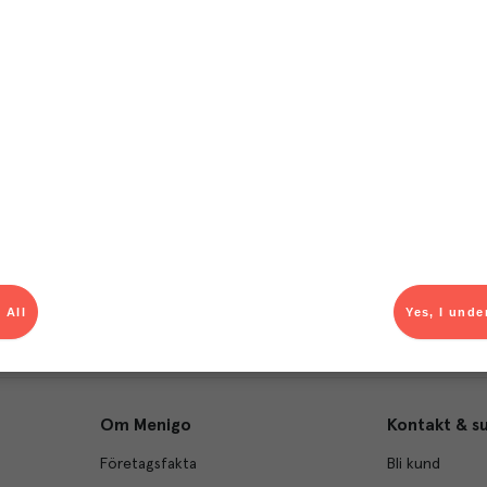
T
el av aktuella kampanjer.
Du som är Menigo-kun
 All
Yes, I unde
Om Menigo
Kontakt & s
Företagsfakta
Bli kund