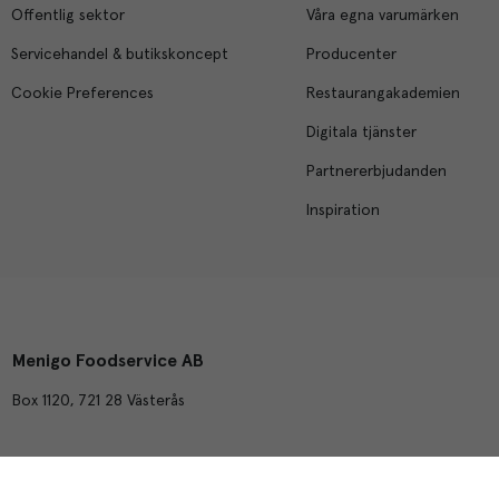
Offentlig sektor
Våra egna varumärken
Servicehandel & butikskoncept
Producenter
Cookie Preferences
Restaurangakademien
Digitala tjänster
Partnererbjudanden
Inspiration
Menigo Foodservice AB
Box 1120, 721 28 Västerås