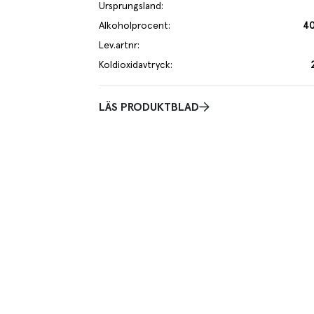
Ursprungsland
:
Alkoholprocent
:
40
Lev.artnr
:
Koldioxidavtryck
:
LÄS PRODUKTBLAD
eskrivning
n med ljuvliga toner av grapefrukt och citrusskal kombinerad med en väl
ig karaktär av enbär.