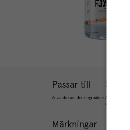
Passar till
Smakb
Används som drinkingrediens.
Är en klar gi
smak och tydl
Märkningar