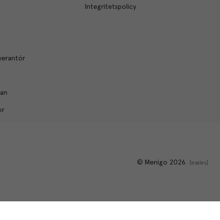
Integritetspolicy
verantör
lan
or
© Menigo 2026
[
esales
]