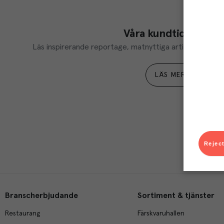
Våra kundtidningar
Läs inspirerande reportage, matnyttiga artiklar och ta d
LÄS MER
Reject
Branscherbjudande
Sortiment & tjänster
Restaurang
Färskvaruhallen