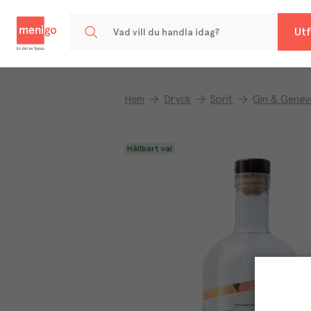
Menigo
Utf
Hem
Dryck
Sprit
Gin & Genev
Hållbart val