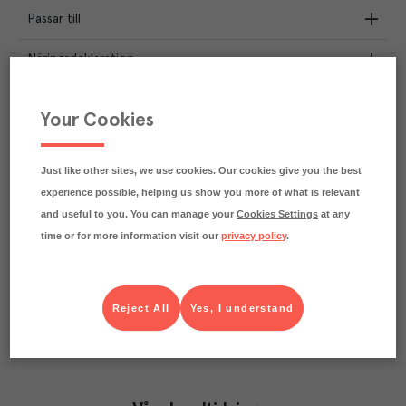
Passar till
Näringsdeklaration
2.5
kg
Klimatavtryck
Your Cookies
CO₂e/kg
Varje kilo av varan påverkar klimatet motsvarande
utsläppen av 2.5 kg koldioxid.
Just like other sites, we use cookies. Our cookies give you the best
Läs mer om hur vi beräknar klimatavtryck
experience possible, helping us show you more of what is relevant
and useful to you. You can manage your
Cookies Settings
at any
time or for more information visit our
privacy policy
.
Reject All
Yes, I understand