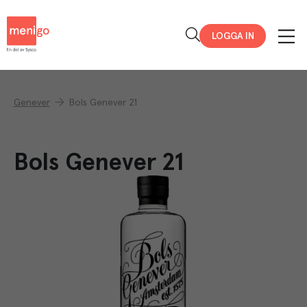
Menigo
LOGGA IN
Genever
Bols Genever 21
Bols Genever 21