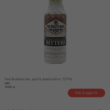
Fee Brothers
Vin, sprit & starköl
Art.nr.
727796
FRP
12x15 cl
Köp (Logga in)