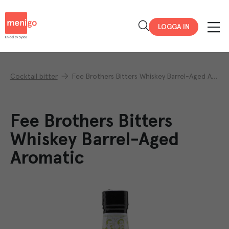
Menigo
LOGGA IN
Cocktail bitter
Fee Brothers Bitters Whiskey Barrel-Aged Aromatic
Fee Brothers Bitters
Whiskey Barrel-Aged
Aromatic