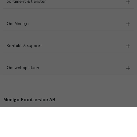
Sortiment & tjänster
Om Menigo
Kontakt & support
Om webbplatsen
Menigo Foodservice AB
Box 1120, 721 28 Västerås
© Menigo 2026
[
esales
]