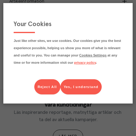
Artikelinformation
Smakbeskrivning
Your Cookies
Passar till
Just like other sites, we use cookies. Our cookies give you the best
Näringsdeklaration
experience possible, helping us show you more of what is relevant
and useful to you. You can manage your
Cookies Settings
at any
time or for more information visit our
privacy policy
.
Reject All
Yes, I understand
Våra kundtidningar
Läs inspirerande reportage, matnyttiga artiklar och 
ta del av aktuella kampanjer.