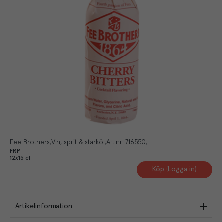
Fee Brothers
Vin, sprit & starköl
Art.nr.
716550
FRP
12x15 cl
Köp (Logga in)
Artikelinformation