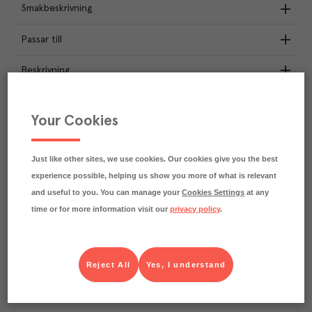
Smakbeskrivning
Passar till
Beskrivning
Näringsdeklaration
Your Cookies
2.6
kg
Klimatavtryck
CO₂e/kg
Just like other sites, we use cookies. Our cookies give you the best
Varje kilo av varan påverkar klimatet motsvarande
experience possible, helping us show you more of what is relevant
utsläppen av 2.6 kg koldioxid.
Läs mer om hur vi beräknar klimatavtryck
and useful to you. You can manage your
Cookies Settings
at any
time or for more information visit our
privacy policy
.
Reject All
Yes, I understand