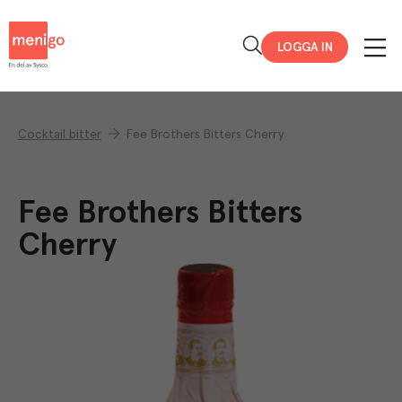
Menigo
LOGGA IN
Cocktail bitter
Fee Brothers Bitters Cherry
Fee Brothers Bitters
Cherry