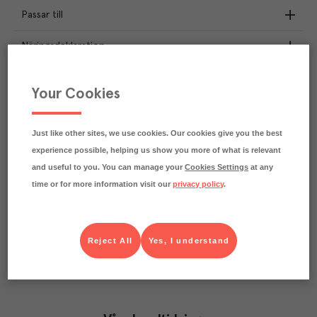
Passar till
Näringsdeklaration
3.1
kg
Klimatavtryck
Your Cookies
CO₂e/kg
Varje kilo av varan påverkar klimatet motsvarande
utsläppen av 3.1 kg koldioxid.
Just like other sites, we use cookies. Our cookies give you the best
Läs mer om hur vi beräknar klimatavtryck
experience possible, helping us show you more of what is relevant
and useful to you. You can manage your
Cookies Settings
at any
time or for more information visit our
privacy policy
.
Reject All
Yes, I understand