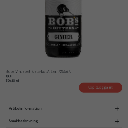
Bobs
Vin, sprit & starköl
Art.nr.
725567
FRP
30x10 cl
Köp (Logga in)
Artikelinformation
Smakbeskrivning