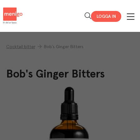
Menigo
LOGGA IN
Cocktail bitter
Bob's Ginger Bitters
Bob's Ginger Bitters