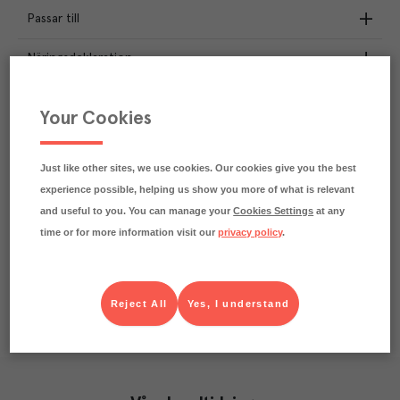
Passar till
Näringsdeklaration
3.3
kg
Klimatavtryck
Your Cookies
CO₂e/kg
Varje kilo av varan påverkar klimatet motsvarande
utsläppen av 3.3 kg koldioxid.
Just like other sites, we use cookies. Our cookies give you the best
Läs mer om hur vi beräknar klimatavtryck
experience possible, helping us show you more of what is relevant
and useful to you. You can manage your
Cookies Settings
at any
time or for more information visit our
privacy policy
.
Reject All
Yes, I understand