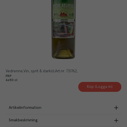
Vedrenne
Vin, sprit & starköl
Art.nr.
731762
FRP
6x50 cl
Köp (Logga in)
Artikelinformation
Smakbeskrivning