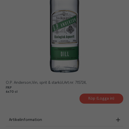
O.P. Anderson
Vin, sprit & starköl
Art.nr.
715724
FRP
6x70 cl
Köp (Logga in)
Artikelinformation