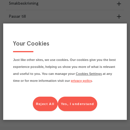
Smakbeskrivning
Passar till
Näringsdeklaration
Your Cookies
2.1
kg
Klimatavtryck
CO₂e/kg
Varje kilo av varan påverkar klimatet motsvarande
Just like other sites, we use cookies. Our cookies give you the best
utsläppen av 2.1 kg koldioxid.
experience possible, helping us show you more of what is relevant
Läs mer om hur vi beräknar klimatavtryck
and useful to you. You can manage your
Cookies Settings
at any
time or for more information visit our
privacy policy
.
Reject All
Yes, I understand