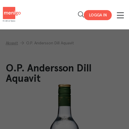
Menigo
LOGGA IN
Akvavit
O.P. Andersson Dill Aquavit
O.P. Andersson Dill
Aquavit