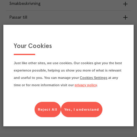
Smakbeskrivning
Passar till
Näringsdeklaration
Your Cookies
2.1
kg
Klimatavtryck
CO₂e/kg
Varje kilo av varan påverkar klimatet motsvarande
Just like other sites, we use cookies. Our cookies give you the best
utsläppen av 2.1 kg koldioxid.
experience possible, helping us show you more of what is relevant
Läs mer om hur vi beräknar klimatavtryck
and useful to you. You can manage your
Cookies Settings
at any
time or for more information visit our
privacy policy
.
Reject All
Yes, I understand