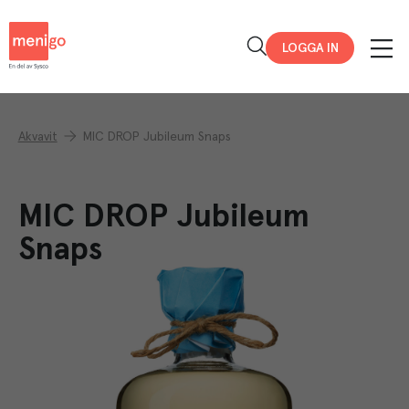
Menigo
LOGGA IN
Akvavit
MIC DROP Jubileum Snaps
MIC DROP Jubileum
Snaps