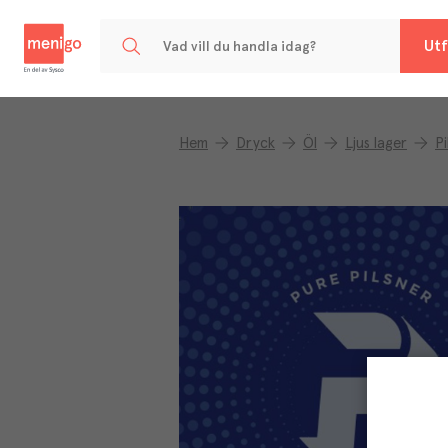
Menigo
Utf
Hem
Dryck
Öl
Ljus lager
Pi