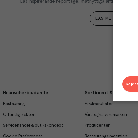
Läs inspirerande reportage, matnyttiga artiklar och ta d
LÄS MER
Reject
Branscherbjudande
Sortiment & tjänster
Restaurang
Färskvaruhallen
Offentlig sektor
Våra egna varumärken
Servicehandel & butikskoncept
Producenter
Cookie Preferences
Restaurangakademien