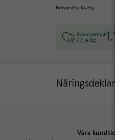
Fatkoppling: KeyKeg
1.1
kg
Varje
Klimatavtryck
CO₂e/kg
Läs m
Näringsdeklaration
Våra kundtidningar