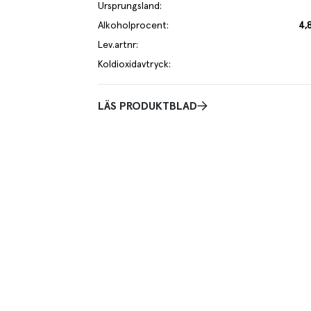
Ursprungsland
:
Alkoholprocent
:
4,
Lev.artnr
:
Koldioxidavtryck
:
LÄS PRODUKTBLAD
Smakbeskri
getariskt eller till rätter av fisk eller ljust
Maltig smak med inslag a
örter.