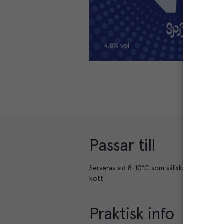
Passar till
Serveras vid 8-10°C som sällskapsdryck, till ve
kött.
Praktisk info