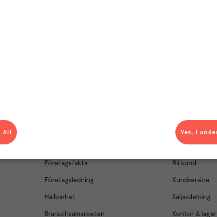
el av aktuella kampanjer.
Du som är Menigo-kun
 All
Yes, I unde
Om Menigo
Kontakt & s
Företagsfakta
Bli kund
Företagsledning
Kundservice
Hållbarhet
Säljavdelning
Branschsamarbeten
Kontor & lager