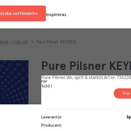
orska sortiment
Inspireras
lsner - tysk stil
Pure Pilsner KEYKEG
Pure Pilsner KE
Pure Pilsner
Vin, sprit & starköl
Art.nr.
73622
FRP
1x30 l
Köp 
Leverantör
:
Sp
Producent
: