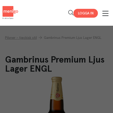
Menigo
LOGGA IN
Pilsner - tjeckisk stil
Gambrinus Premium Ljus Lager ENGL
Gambrinus Premium Ljus
Lager ENGL