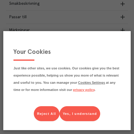
Smakbeskrivning
Passar till
Märkningar
Näringsdeklaration
Your Cookies
1.1
kg
Klimatavtryck
CO₂e/kg
Just like other sites, we use cookies. Our cookies give you the best
Varje kilo av varan påverkar klimatet motsvarande
experience possible, helping us show you more of what is relevant
utsläppen av 1.1 kg koldioxid.
Läs mer om hur vi beräknar klimatavtryck
and useful to you. You can manage your
Cookies Settings
at any
time or for more information visit our
privacy policy
.
Reject All
Yes, I understand