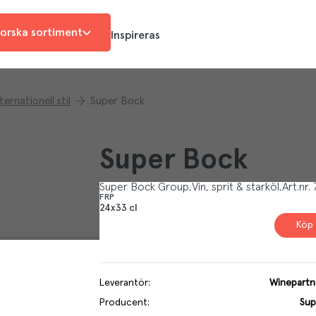
orska sortiment
Inspireras
ternationell stil
Super Bock
Super Bock
Super Bock Group
Vin, sprit & starköl
Art.nr.
FRP
24x33 cl
Köp 
Leverantör
:
Winepartn
Producent
:
Sup