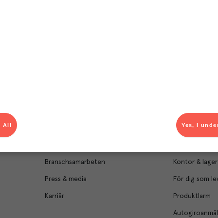
Om Menigo
Kontakt & s
Företagsfakta
Bli kund
 All
Yes, I unde
Företagsledning
Kundservice
Hållbarhet
Säljavdelning
Branschsamarbeten
Kontor & lager
Press & media
För dig som le
Karriär
Produktlarm
Autogiroanmä