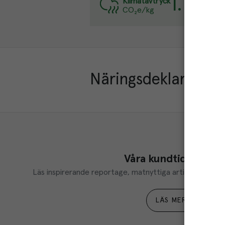
1.1
kg
Varje
Klimatavtryck
CO₂e/kg
Läs m
Näringsdeklaration
Våra kundtidningar
Läs inspirerande reportage, matnyttiga artiklar och ta d
LÄS MER