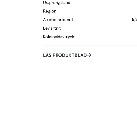
Ursprungsland
:
Region
:
Alkoholprocent
:
5,
Lev.artnr
:
Koldioxidavtryck
:
LÄS PRODUKTBLAD
Smakbeskrivning
ll rätter av fisk eller ljust kött.
Maltig smak med inslag av knäckebröd, a