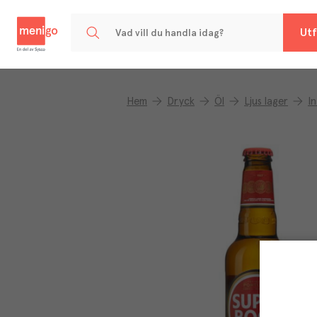
Menigo
Utf
Hem
Dryck
Öl
Ljus lager
In