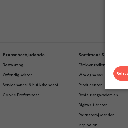
Branscherbjudande
Sortiment & tjänster
Restaurang
Färskvaruhallen
Reject
Offentlig sektor
Våra egna varumärken
Servicehandel & butikskoncept
Producenter
Cookie Preferences
Restaurangakademien
Digitala tjänster
Partnererbjudanden
Inspiration