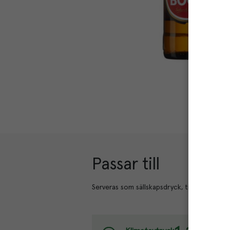
Passar till
Serveras som sällskapsdryck, till buffé eller ti