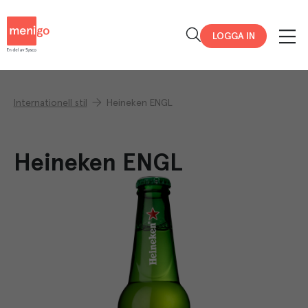
Menigo
LOGGA IN
Internationell stil
Heineken ENGL
Heineken ENGL