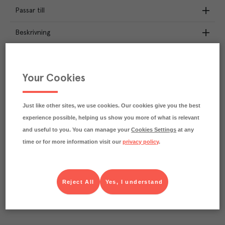
Passar till
Beskrivning
Näringsdeklaration
Your Cookies
1.1
kg
Klimatavtryck
CO₂e/kg
Varje kilo av varan påverkar klimatet motsvarande
Just like other sites, we use cookies. Our cookies give you the best
utsläppen av 1.1 kg koldioxid.
experience possible, helping us show you more of what is relevant
Läs mer om hur vi beräknar klimatavtryck
and useful to you. You can manage your
Cookies Settings
at any
time or for more information visit our
privacy policy
.
Reject All
Yes, I understand